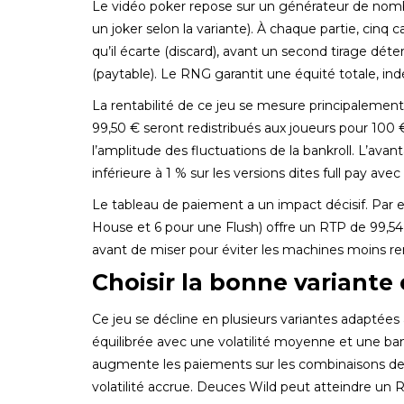
Le vidéo poker repose sur un générateur de nombre
un joker selon la variante). À chaque partie, cinq ca
qu’il écarte (discard), avant un second tirage dé
(paytable). Le RNG garantit une équité totale, i
La rentabilité de ce jeu se mesure principalement
99,50 € seront redistribués aux joueurs pour 100 €
l’amplitude des fluctuations de la bankroll. L’ava
inférieure à 1 % sur les versions dites full pay ave
Le tableau de paiement a un impact décisif. Par e
House et 6 pour une Flush) offre un RTP de 99,54 %,
avant de miser pour éviter les machines moins re
Choisir la bonne variante
Ce jeu se décline en plusieurs variantes adaptées à 
équilibrée avec une volatilité moyenne et une b
augmente les paiements sur les combinaisons de q
volatilité accrue. Deuces Wild peut atteindre un