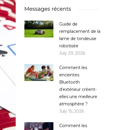
Messages récents
Guide de
remplacement de la
lame de tondeuse
robotisée
July 29, 2026
Comment les
enceintes
Bluetooth
d’extérieur créent-
elles une meilleure
atmosphère ?
July 15, 2026
Comment les