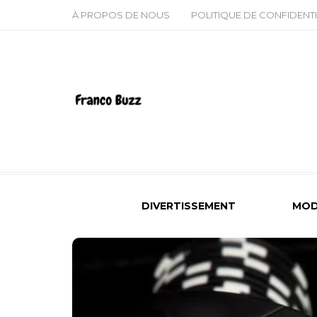
À PROPOS DE NOUS
POLITIQUE DE CONFIDENTI
DIVERTISSEMENT
MOD