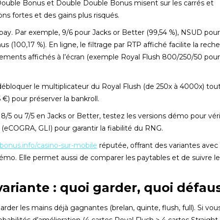
s Double Bonus et Double Double Bonus misent sur les carrés et
s fortes et des gains plus risqués.
l pay. Par exemple, 9/6 pour Jacks or Better (99,54 %), NSUD pour
(100,17 %). En ligne, le filtrage par RTP affiché facilite la rech
 paiements affichés à l’écran (exemple Royal Flush 800/250/50 pour
débloquer le multiplicateur du Royal Flush (de 250x à 4000x) tou
€) pour préserver la bankroll.
/5 ou 7/5 en Jacks or Better, testez les versions démo pour vérif
s (eCOGRA, GLI) pour garantir la fiabilité du RNG.
-bonus.info/casino-sur-mobile
réputée, offrant des variantes avec
o. Elle permet aussi de comparer les paytables et de suivre le
variante : quoi garder, quoi défau
der les mains déjà gagnantes (brelan, quinte, flush, full). Si vou