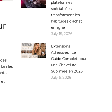
plateformes
spécialisées
transforment les
habitudes d’achat
ur
en ligne
July 15, 2026
Extensions
Adhésives : Le
Guide Complet pour
 des
une Chevelure
loin les
Sublimée en 2026
ants.
July 6, 2026
 et