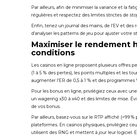
Par ailleurs, afin de minimiser la variance et la f
régulières et respectez des limites strictes de sto
Enfin, tenez un journal des mains, de l’EV et des r
d’analyser les patterns de jeu pour ajuster votre s
Maximiser le rendement ho
conditions
Les casinos en ligne proposent plusieurs offres p
(1 à 5 % des pertes), les points multiples et les to
augmenter l’ER de 0,5 à 1 % et des programmes VI
Pour les bonus en ligne, privilégiez ceux avec u
un wagering x30 à x40 et des limites de mise. Évi
de vos bonus.
Par ailleurs, basez-vous sur le RTP affiché (>99 % 
plateformes. En casinos physiques, privilégiez ceux
utilisent des RNG et mettent à jour leur logiciel. E