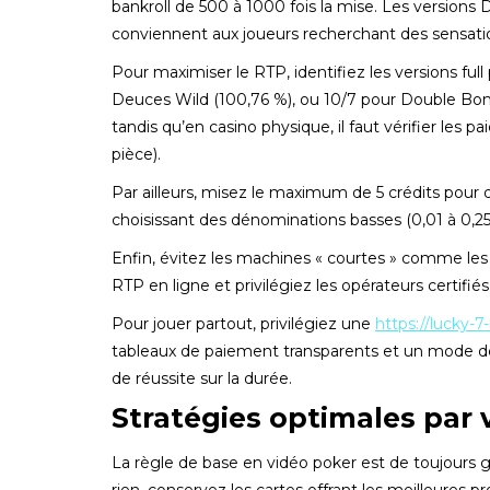
bankroll de 500 à 1000 fois la mise. Les version
conviennent aux joueurs recherchant des sensation
Pour maximiser le RTP, identifiez les versions ful
Deuces Wild (100,76 %), ou 10/7 pour Double Bonus 
tandis qu’en casino physique, il faut vérifier les
pièce).
Par ailleurs, misez le maximum de 5 crédits pour 
choisissant des dénominations basses (0,01 à 0,25 
Enfin, évitez les machines « courtes » comme les 8
RTP en ligne et privilégiez les opérateurs certifié
Pour jouer partout, privilégiez une
https://lucky-7
tableaux de paiement transparents et un mode dém
de réussite sur la durée.
Stratégies optimales par 
La règle de base en vidéo poker est de toujours gar