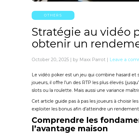
OTHERS
Stratégie au vidéo 
obtenir un rendem
October 20, 2025
|
by Maxx Parrot
|
Leave a co
Le vidéo poker est un jeu qui combine hasard et s
joueurs, il offre l’un des RTP les plus élevés (jusq
slots ou la roulette. Mais aussi une variance maîtr
Cet article guide pas à pas les joueurs à choisir l
exploiter les bonus afin d’atteindre un rendemen
Comprendre les fondamen
l’avantage maison