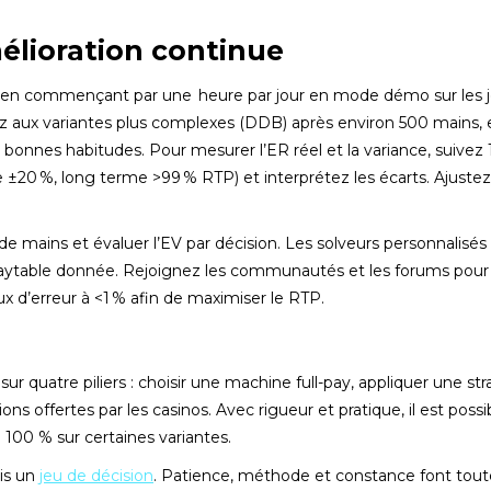
élioration continue
 en commençant par une heure par jour en mode démo sur les 
ssez aux variantes plus complexes (DDB) après environ 500 mains,
s bonnes habitudes. Pour mesurer l’ER réel et la variance, suivez
±20 %, long terme >99 % RTP) et interprétez les écarts. Ajustez
 de mains et évaluer l’EV par décision. Les solveurs personnalisés
aytable donnée. Rejoignez les communautés et les forums pour
aux d’erreur à <1 % afin de maximiser le RTP.
 quatre piliers : choisir une machine full-pay, appliquer une str
ns offertes par les casinos. Avec rigueur et pratique, il est possi
 100 % sur certaines variantes.
ais un
jeu de décision
. Patience, méthode et constance font tout