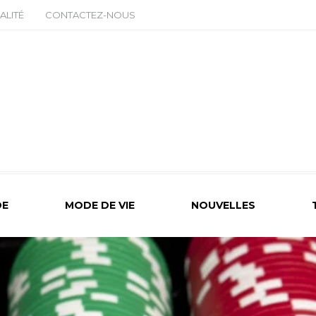
ALITÉ
CONTACTEZ-NOUS
E
MODE DE VIE
NOUVELLES