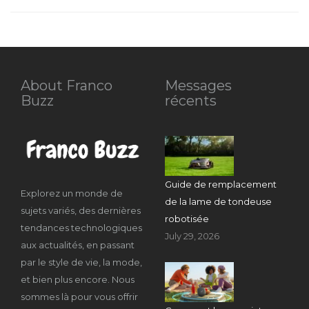
About Franco
Messages
Buzz
récents
Guide de remplacement
Explorez un monde de
de la lame de tondeuse
sujets variés, des dernières
robotisée
tendances technologiques
July 29, 2026
aux actualités, en passant
par le style de vie, la mode,
et bien plus encore. Nous
sommes là pour vous offrir