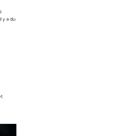
s
l y a du
et