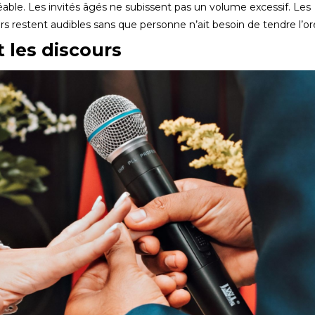
ble. Les invités âgés ne subissent pas un volume excessif. Les
rs restent audibles sans que personne n’ait besoin de tendre l’orei
 les discours