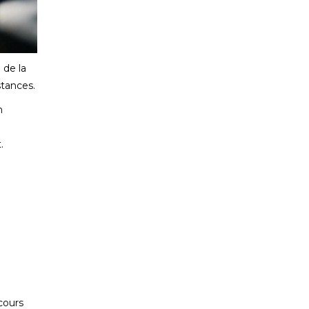
 de la
stances.
n
.
cours