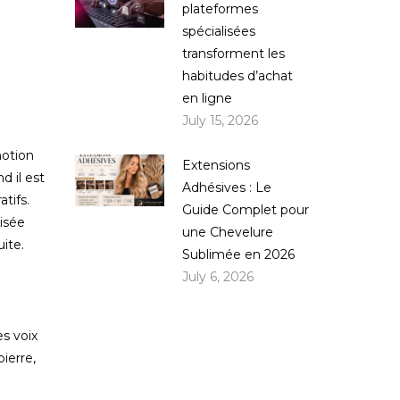
plateformes
spécialisées
transforment les
habitudes d’achat
en ligne
July 15, 2026
motion
Extensions
d il est
Adhésives : Le
tifs.
Guide Complet pour
risée
une Chevelure
ite.
Sublimée en 2026
July 6, 2026
es voix
ierre,