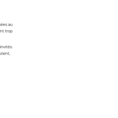
sées au
nt trop
invités.
utent,