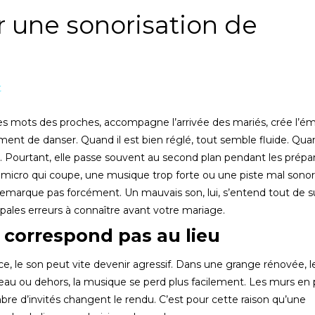
ur une sonorisation de
t
 les mots des proches, accompagne l’arrivée des mariés, crée l’é
nt de danser. Quand il est bien réglé, tout semble fluide. Quan
. Pourtant, elle passe souvent au second plan pendant les prépara
Un micro qui coupe, une musique trop forte ou une piste mal sono
remarque pas forcément. Un mauvais son, lui, s’entend tout de su
cipales erreurs à connaître avant votre mariage.
e correspond pas au lieu
e, le son peut vite devenir agressif. Dans une grange rénovée, l
teau ou dehors, la musique se perd plus facilement. Les murs en p
bre d’invités changent le rendu. C’est pour cette raison qu’une