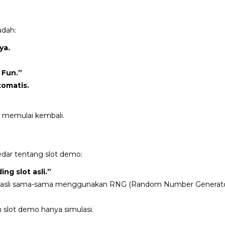
dah:
ya.
 Fun.”
tomatis.
uk memulai kembali.
dar tentang slot demo:
g slot asli.”
ng asli sama-sama menggunakan RNG (Random Number Generato
slot demo hanya simulasi.