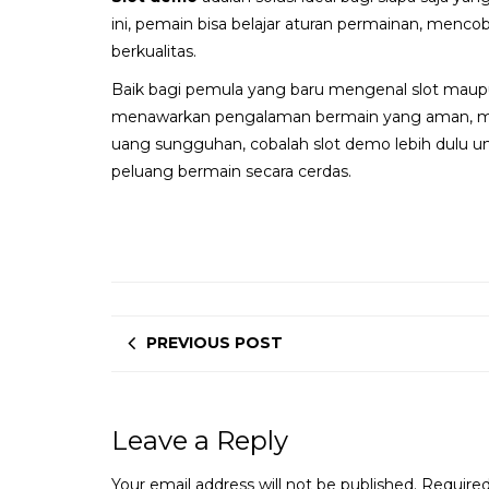
ini, pemain bisa belajar aturan permainan, menco
berkualitas.
Baik bagi pemula yang baru mengenal slot maupu
menawarkan pengalaman bermain yang aman, m
uang sungguhan, cobalah slot demo lebih dulu
peluang bermain secara cerdas.
PREVIOUS POST
Leave a Reply
Your email address will not be published.
Required