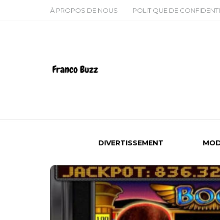
À PROPOS DE NOUS
POLITIQUE DE CONFIDENTI
DIVERTISSEMENT
MOD