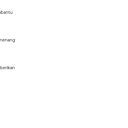
mbantu
g menang
berikan