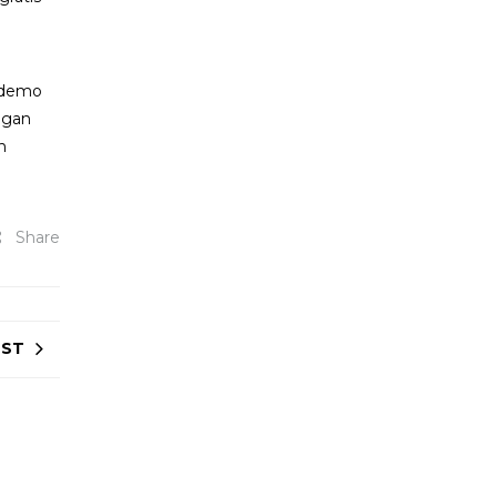
t demo
ngan
n
Share
OST