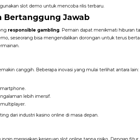
unakan slot demo untuk mencoba rilis terbaru.
n Bertanggung Jawab
rong
responsible gambling
. Pemain dapat menikmati hiburan t
emo, seseorang bisa mengendalikan dorongan untuk terus berta
ermainan.
in canggih. Beberapa inovasi yang mulai terlihat antara lain:
smartphone.
galaman lebih imersif.
multiplayer.
ing dari industri kasino online di masa depan.
g ingin merasakan keseruan slot online tanpa risiko. Dengan fitur 