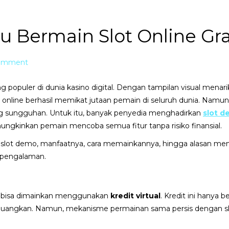
u Bermain Slot Online Gra
comment
ng populer di dunia kasino digital. Dengan tampilan visual menari
online berhasil memikat jutaan pemain di seluruh dunia. Namun,
g sungguhan. Untuk itu, banyak penyedia menghadirkan
slot 
mungkinkan pemain mencoba semua fitur tanpa risiko finansial.
tu slot demo, manfaatnya, cara memainkannya, hingga alasan m
rpengalaman.
ang bisa dimainkan menggunakan
kredit virtual
. Kredit ini hanya be
isa diuangkan. Namun, mekanisme permainan sama persis dengan s