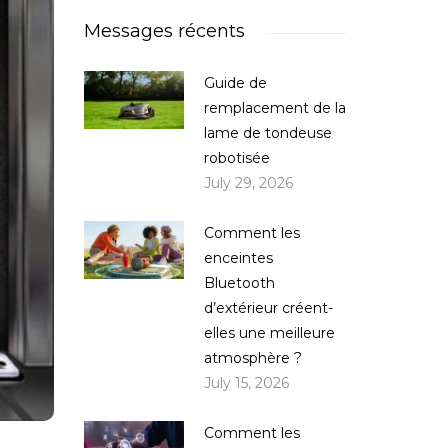
Messages récents
Guide de
remplacement de la
lame de tondeuse
robotisée
July 29, 2026
Comment les
enceintes
Bluetooth
d’extérieur créent-
elles une meilleure
atmosphère ?
July 15, 2026
Comment les