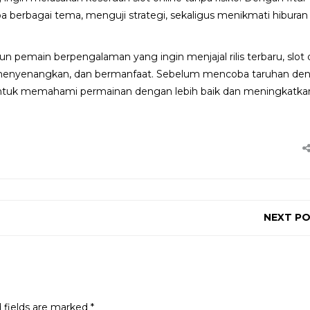
ba berbagai tema, menguji strategi, sekaligus menikmati hiburan
n pemain berpengalaman yang ingin menjajal rilis terbaru, slo
enyenangkan, dan bermanfaat. Sebelum mencoba taruhan de
 untuk memahami permainan dengan lebih baik dan meningkatka
NEXT P
 fields are marked
*