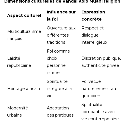
Dimensions culturelles de Randal Kolo Muani religion :
Influence sur
Expression
Aspect culturel
la foi
concrète
Ouverture aux
Respect et
Multiculturalisme
différentes
dialogue
français
traditions
interreligieux
Foi comme
Laïcité
choix
Discrétion publique,
républicaine
personnel
authenticité privée
intime
Spiritualité
Foi vécue
Héritage africain
intégrée à la
naturellement au
vie
quotidien
Spiritualité
Modernité
Adaptation
compatible avec
urbaine
des pratiques
vie contemporaine