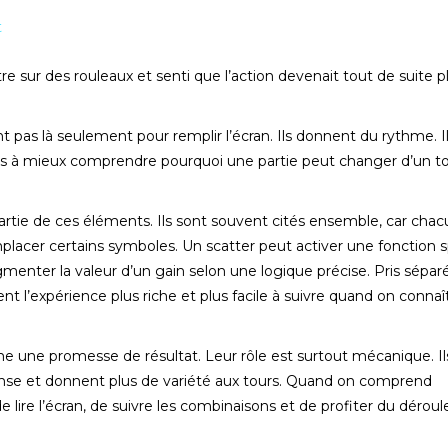
t
e sur des rouleaux et senti que l’action devenait tout de suite p
t pas là seulement pour remplir l’écran. Ils donnent du rythme. I
ueurs à mieux comprendre pourquoi une partie peut changer d’un t
t partie de ces éléments. Ils sont souvent cités ensemble, car cha
placer certains symboles. Un scatter peut activer une fonction s
ugmenter la valeur d’un gain selon une logique précise. Pris sépa
t l’expérience plus riche et plus facile à suivre quand on connaît
 une promesse de résultat. Leur rôle est surtout mécanique. Il
nse et donnent plus de variété aux tours. Quand on comprend
e lire l’écran, de suivre les combinaisons et de profiter du déro