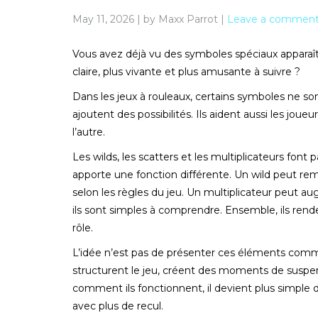
May 11, 2026
|
by Maxx Parrot
|
Leave a commen
Vous avez déjà vu des symboles spéciaux apparaîtr
claire, plus vivante et plus amusante à suivre ?
Dans les jeux à rouleaux, certains symboles ne son
ajoutent des possibilités. Ils aident aussi les jo
l’autre.
Les wilds, les scatters et les multiplicateurs fon
apporte une fonction différente. Un wild peut rem
selon les règles du jeu. Un multiplicateur peut a
ils sont simples à comprendre. Ensemble, ils renden
rôle.
L’idée n’est pas de présenter ces éléments comme
structurent le jeu, créent des moments de suspe
comment ils fonctionnent, il devient plus simple d
avec plus de recul.