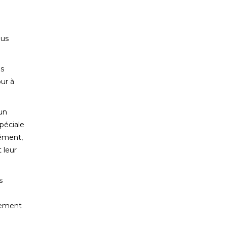
lus
ls
our à
cun
péciale
rément,
 leur
s
ulement