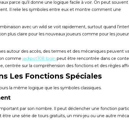
leaux parce qu’il donne une logique facile à voir. On peut souvent
tent. Il relie les symboles entre eux et montre comment une
 combinaison avec un wild se voit rapidement, surtout quand l’inte
tion plus claire pour les nouveaux joueurs comme pour les joueur
erches autour des accès, des termes et des mécaniques peuvent va
ssion comme
jackpot108 login
peut être rencontrée dans ce conte
e, centrée sur la compréhension des fonctions et des règles affi
ns Les Fonctions Spéciales
oujours la même logique que les symboles classiques.
ent
important par son nombre. Il peut déclencher une fonction partic
ut être une série de tours gratuits, un mini-jeu ou une autre méc