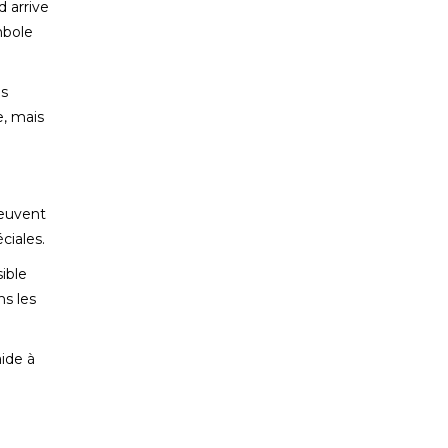
d arrive
mbole
es
e, mais
peuvent
ciales.
sible
ns les
aide à