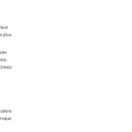
rface
s plus
rier
xte,
chées.
ulière
anique