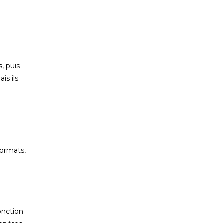
, puis
is ils
formats,
onction