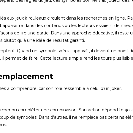
t dépend des règles du jeu, ces symboles donnent au joueur des 
iés aux jeux à rouleaux circulent dans les recherches en ligne. Pa
 apparaître dans des contenus où les lecteurs essaient de mieu
çons de lire une partie. Dans une approche éducative, il reste u
s plutôt qu’à une idée de résultat garanti.
ptent. Quand un symbole spécial apparaît, il devient un point d
’il permet de faire. Cette lecture simple rend les tours plus lisibl
 Remplacement
iles à comprendre, car son rôle ressemble à celui d’un joker.
former ou compléter une combinaison. Son action dépend toujou
ucoup de symboles. Dans d’autres, il ne remplace pas certains él
nus.