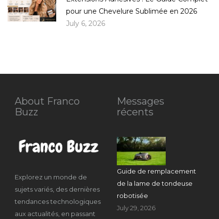
pour une Chevelure Sublimée en 2026
July 6, 2026
About Franco
Messages
Buzz
récents
Guide de remplacement
Explorez un monde de
de la lame de tondeuse
sujets variés, des dernières
robotisée
tendances technologiques
July 29, 2026
aux actualités, en passant