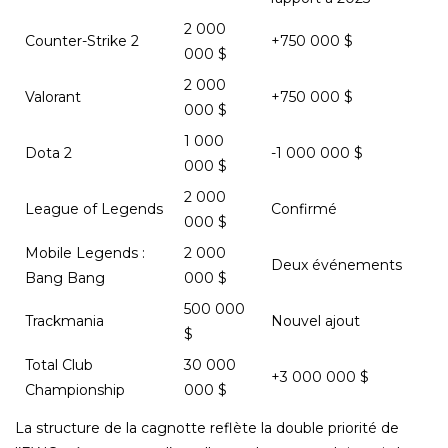
2 000
Counter-Strike 2
+750 000 $
000 $
2 000
Valorant
+750 000 $
000 $
1 000
Dota 2
-1 000 000 $
000 $
2 000
League of Legends
Confirmé
000 $
Mobile Legends :
2 000
Deux événements
Bang Bang
000 $
500 000
Trackmania
Nouvel ajout
$
Total Club
30 000
+3 000 000 $
Championship
000 $
La structure de la cagnotte reflète la double priorité de