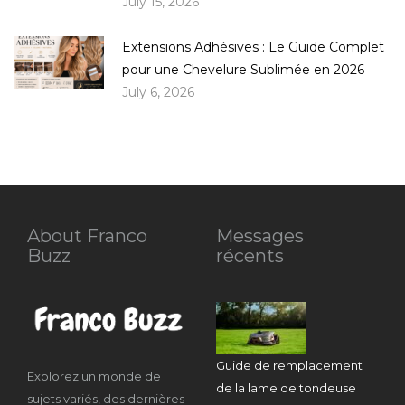
July 15, 2026
Extensions Adhésives : Le Guide Complet
pour une Chevelure Sublimée en 2026
July 6, 2026
About Franco
Messages
Buzz
récents
Guide de remplacement
Explorez un monde de
de la lame de tondeuse
sujets variés, des dernières