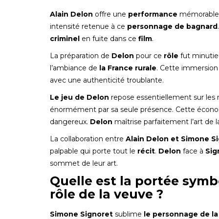
Alain Delon
offre une
performance
mémorable
intensité retenue à ce
personnage de bagnard
criminel
en fuite dans ce
film
.
La préparation de
Delon
pour ce
rôle
fut minutie
l’ambiance de
la France rurale
. Cette immersion
avec une authenticité troublante.
Le jeu de Delon
repose essentiellement sur les r
énormément par sa seule présence. Cette écon
dangereux.
Delon
maîtrise parfaitement l’art de 
La collaboration entre
Alain Delon et Simone S
palpable qui porte tout le
récit
.
Delon
face à
Sig
sommet de leur art.
Quelle est la portée symb
rôle de la veuve ?
Simone Signoret
sublime
le personnage de l