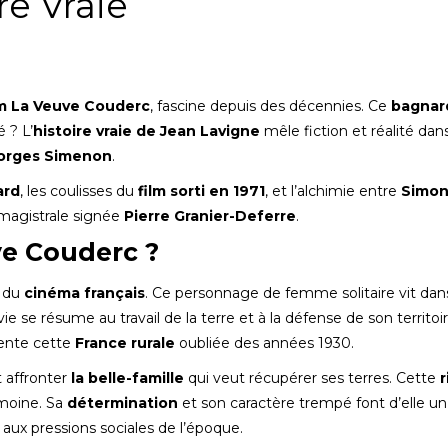
re Vraie
lm La Veuve Couderc
, fascine depuis des décennies. Ce
bagnar
é ? L’
histoire vraie de Jean Lavigne
mêle fiction et réalité dan
orges Simenon
.
ard
, les coulisses du
film sorti en 1971
, et l’alchimie entre
Simo
magistrale signée
Pierre Granier-Deferre
.
ve Couderc ?
e du
cinéma français
. Ce personnage de femme solitaire vit dan
vie se résume au travail de la terre et à la défense de son territoi
ente cette
France rurale
oubliée des années 1930.
 affronter
la belle-famille
qui veut récupérer ses terres. Cette
r
imoine. Sa
détermination
et son caractère trempé font d’elle un
aux pressions sociales de l’époque.