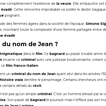
rse complètement l’existence de
la veuve
. Elle embauche ce
 évadé
. Cette rencontre improbable va sceller le destin tragiqu
ue
poignant.
ude des femmes âgées dans la société de l’époque.
Simone Sig
re, montrant toute la complexité d’une femme partagée entre dé
e évadé
.
l du nom de Jean ?
énigmatique
dans le
film
. Ce
bagnard
au passé trouble arrive d
on
incarne ce
criminel
avec une justesse bouleversante, créant 
s ce
film franco-italien
.
ment un
criminel du nom de Jean
ayant sévi dans les années 19
’histoire vraie
derrière le personnage. Certains chercheurs ont r
 certains détails du
récit
.
n’est pas qu’un simple
criminel
. C’est un homme blessé par la vi
ise
. Son passé de
bagnard
le poursuit mais n’efface pas son h
e de Jean Lavigne
.