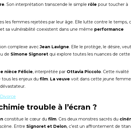
re
. Son interprétation transcende le simple
rôle
pour toucher à
s les femmes rejetées par leur âge. Elle lutte contre le temps, 
te et sa vulnérabilité coexistent dans une même
performance
ation complexe avec
Jean Lavigne
. Elle le protège, le désire, veut
eu de
Simone Signoret
qui explore toutes les nuances de cette
ne nièce Félicie
, interprétée par
Ottavia Piccolo
. Cette rivalité
se tous les enjeux du
film
.
La veuve
voit dans cette jeune femme
 dévastateur.
t Divorce
chimie trouble à l’écran ?
on
constitue le cœur du
film
. Ces deux monstres sacrés du
ciné
 scène. Entre
Signoret et Delon
, c’est un affrontement de tita