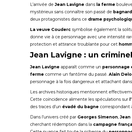
L’arrivée de
Jean Lavigne
dans
la ferme
bouleve
mystérieux sans connaître son passé de
bagnard
deux protagonistes dans ce
drame psychologiq
La veuve Couderc
symbolise également la solit
donne vie à ce personnage avec une intensité ra
protection et attirance troublante pour cet
homm
Jean Lavigne : un crimine
Jean Lavigne
apparaît comme un
personnage 
ferme
comme un fantôme du passé.
Alain Del
personnage à la fois dangereux et attachant dan
Les archives historiques mentionnent effective
Cette coïncidence alimente les spéculations sur
l
des traces d’un
évadé du bagne
correspondant à
Dans l’univers créé par
Georges Simenon
,
Jean
cherchant rédemption dans la
campagne frança
Cette nuance fait toute la richesse du
personnag