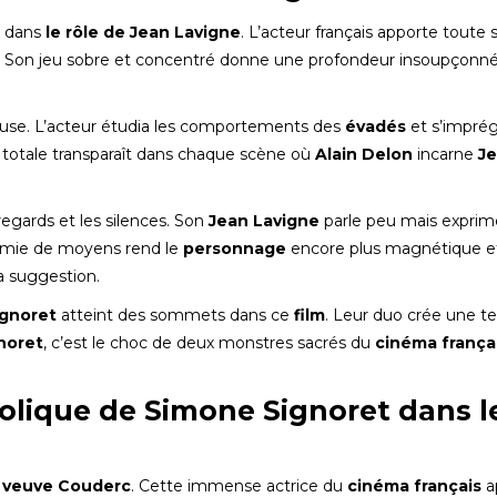
 dans
le rôle de Jean Lavigne
. L’acteur français apporte toute 
. Son jeu sobre et concentré donne une profondeur insoupçonné
use. L’acteur étudia les comportements des
évadés
et s’impré
 totale transparaît dans chaque scène où
Alain Delon
incarne
J
egards et les silences. Son
Jean Lavigne
parle peu mais exprim
omie de moyens rend le
personnage
encore plus magnétique e
la suggestion.
ignoret
atteint des sommets dans ce
film
. Leur duo crée une t
noret
, c’est le choc de deux monstres sacrés du
cinéma frança
olique de Simone Signoret dans l
a veuve Couderc
. Cette immense actrice du
cinéma français
a