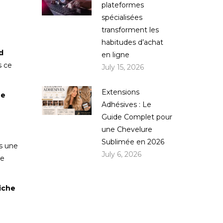
plateformes
spécialisées
transforment les
habitudes d’achat
d
en ligne
s ce
July 15, 2026
Extensions
ne
Adhésives : Le
Guide Complet pour
une Chevelure
Sublimée en 2026
s une
July 6, 2026
re
iche