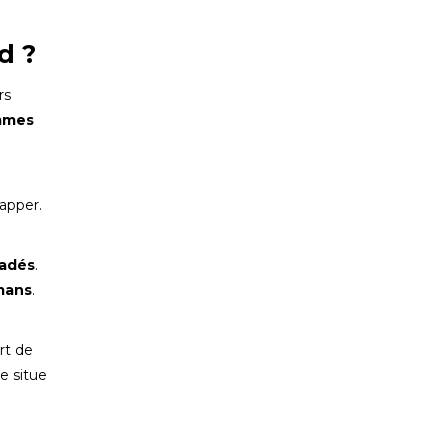
d ?
rs
mmes
apper.
vadés
.
mans
.
art de
e situe