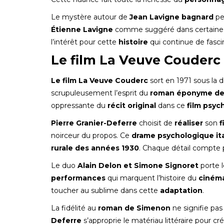
Le mystère autour de
Jean Lavigne bagnard
per
Étienne Lavigne
comme suggéré dans certaines v
l’intérêt pour cette
histoire
qui continue de fascin
Le film La Veuve Couderc 
Le film La Veuve Couderc
sort en 1971 sous la 
scrupuleusement l’esprit du
roman éponyme de
oppressante du
récit original
dans ce
film psyc
Pierre Granier-Deferre
choisit de
réaliser
son
f
noirceur du propos. Ce
drame psychologique ita
rurale des années 1930
. Chaque détail compte 
Le duo
Alain Delon et Simone Signoret
porte 
performances
qui marquent l’histoire du
cinéma
toucher au sublime dans cette
adaptation
.
La fidélité au
roman de Simenon
ne signifie pas
Deferre
s’approprie le matériau littéraire pou