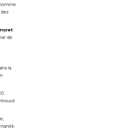
t homme
e des
noret
sir de
ans la
un
20.
etrouvé
e,
umanité.