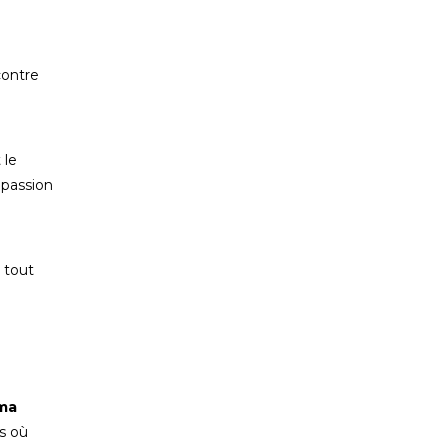
contre
 le
 passion
 tout
ma
ns où