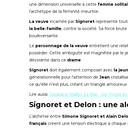
une dimension universelle à cette
femme solitai
l’archétype de la féminité meurtrie.
La veuve
incarnée par
Signoret
représente toute
la belle-famille
, contre la société. Sa force bru
bouleversante.
Le
personnage de la veuve
entretient une rel
posséder. Cette ambiguïté est magnifiée par le j
dévorante dans ce
drame
.
Signoret
doit également composer avec
la jeu
générationnelle pour l’attention de
Jean
cristalli
ce qu’elle n’est plus, créant un triangle amoureux
Lire aussi:
Géraldine Maillet Ex Mari : Vie Privée e
Signoret et Delon : une al
L’alchimie entre
Simone Signoret et Alain Del
français
créent une tension électrique à chaque