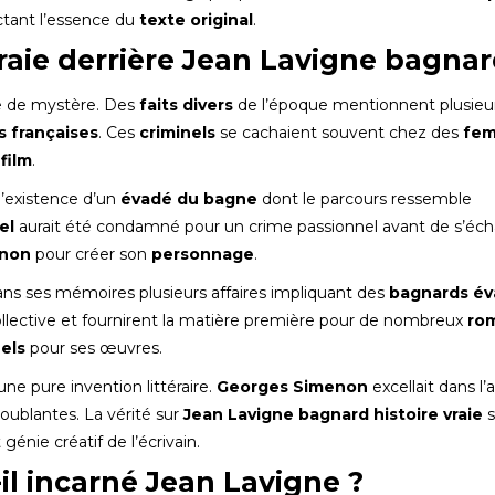
ctant l’essence du
texte original
.
vraie derrière Jean Lavigne bagnar
e de mystère. Des
faits divers
de l’époque mentionnent plusieu
 françaises
. Ces
criminels
se cachaient souvent chez des
fe
u
film
.
l’existence d’un
évadé du bagne
dont le parcours ressemble
el
aurait été condamné pour un crime passionnel avant de s’éch
enon
pour créer son
personnage
.
ns ses mémoires plusieurs affaires impliquant des
bagnards é
 collective et fournirent la matière première pour de nombreux
ro
éels
pour ses œuvres.
une pure invention littéraire.
Georges Simenon
excellait dans l’
oublantes. La vérité sur
Jean Lavigne bagnard histoire vraie
s
nie créatif de l’écrivain.
l incarné Jean Lavigne ?