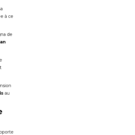
sa
e à ce
gna de
ean
e
t
ension
is
au
e
pporte