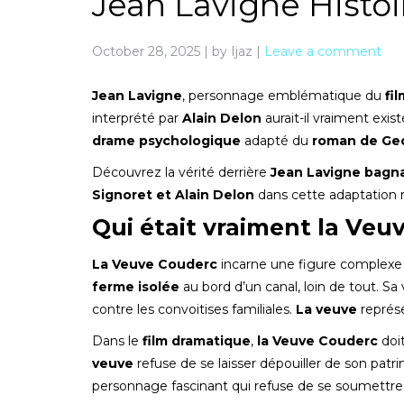
Jean Lavigne Histoi
October 28, 2025
|
by Ijaz
|
Leave a comment
Jean Lavigne
, personnage emblématique du
fi
interprété par
Alain Delon
aurait-il vraiment exist
drame psychologique
adapté du
roman de Ge
Découvrez la vérité derrière
Jean Lavigne bagn
Signoret et Alain Delon
dans cette adaptation 
Qui était vraiment la Veu
La Veuve Couderc
incarne une figure complex
ferme isolée
au bord d’un canal, loin de tout. Sa 
contre les convoitises familiales.
La veuve
représ
Dans le
film dramatique
,
la Veuve Couderc
doit
veuve
refuse de se laisser dépouiller de son patr
personnage fascinant qui refuse de se soumettre 