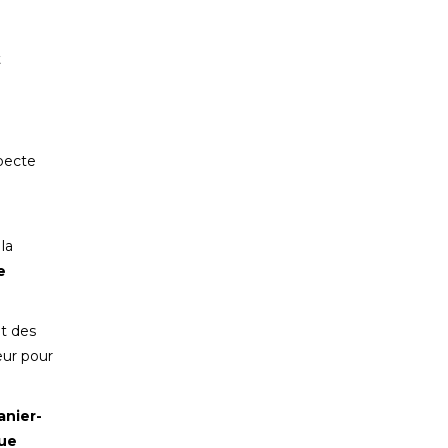
t
specte
la
e
nt des
eur pour
anier-
que