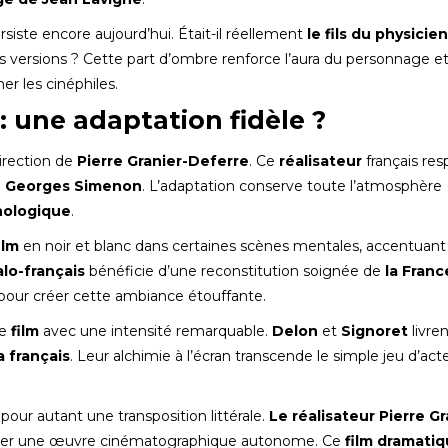
siste encore aujourd’hui. Était-il réellement
le fils du physicien
ersions ? Cette part d’ombre renforce l’aura du personnage e
er les cinéphiles.
: une adaptation fidèle ?
direction de
Pierre Granier-Deferre
. Ce
réalisateur
français re
 Georges Simenon
. L’adaptation conserve toute l’atmosphère
hologique
.
ilm
en noir et blanc dans certaines scènes mentales, accentuant 
lo-français
bénéficie d’une reconstitution soignée de
la Franc
pour créer cette ambiance étouffante.
le
film
avec une intensité remarquable.
Delon
et
Signoret
livre
 français
. Leur alchimie à l’écran transcende le simple jeu d’act
 pour autant une transposition littérale.
Le réalisateur Pierre Gr
r créer une œuvre cinématographique autonome. Ce
film dramati