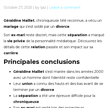
October 27, 2025
|
by Ijaz
|
Leave a comment
Géraldine Maillet
, chroniqueuse télé reconnue, a vécu un
mariage
qui s’est soldé par un
divorce
.
Son
ex-mari
reste discret, mais cette
séparation
a marqué
la
vie privée
de la personnalité médiatique. Découvrez les
détails de cette
relation
passée et son impact sur sa
carrière
.
Principales conclusions
Géraldine Maillet
s’est mariée dans les années 2000
avec un homme dont l’identité reste confidentielle
Leur
union
a connu des hauts et des bas avant de se
terminer par un
divorce
La
séparation
a été une épreuve difficile pour la
chroniqueuse
Son
ex-mari
est resté loin des projecteurs