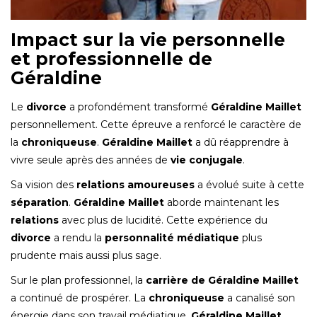
Impact sur la vie personnelle
et professionnelle de
Géraldine
Le
divorce
a profondément transformé
Géraldine Maillet
personnellement. Cette épreuve a renforcé le caractère de
la
chroniqueuse
.
Géraldine Maillet
a dû réapprendre à
vivre seule après des années de
vie conjugale
.
Sa vision des
relations amoureuses
a évolué suite à cette
séparation
.
Géraldine Maillet
aborde maintenant les
relations
avec plus de lucidité. Cette expérience du
divorce
a rendu la
personnalité médiatique
plus
prudente mais aussi plus sage.
Sur le plan professionnel, la
carrière de Géraldine Maillet
a continué de prospérer. La
chroniqueuse
a canalisé son
énergie dans son travail médiatique.
Géraldine Maillet