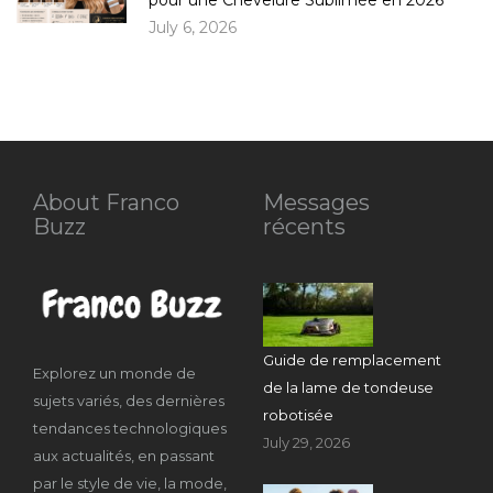
July 6, 2026
About Franco
Messages
Buzz
récents
Guide de remplacement
Explorez un monde de
de la lame de tondeuse
sujets variés, des dernières
robotisée
tendances technologiques
July 29, 2026
aux actualités, en passant
par le style de vie, la mode,