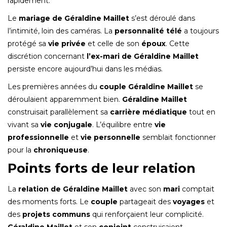
rapidement.
Le
mariage de Géraldine Maillet
s’est déroulé dans
l’intimité, loin des caméras. La
personnalité télé
a toujours
protégé sa
vie privée
et celle de son
époux
. Cette
discrétion concernant
l’ex-mari de Géraldine Maillet
persiste encore aujourd’hui dans les médias.
Les premières années du
couple Géraldine Maillet
se
déroulaient apparemment bien.
Géraldine Maillet
construisait parallèlement sa
carrière médiatique
tout en
vivant sa
vie conjugale
. L’équilibre entre
vie
professionnelle
et
vie personnelle
semblait fonctionner
pour la
chroniqueuse
.
Points forts de leur relation
La
relation de Géraldine Maillet
avec son
mari
comptait
des moments forts. Le
couple
partageait des
voyages
et
des
projets communs
qui renforçaient leur complicité.
Géraldine Maillet
et son
conjoint
construisaient