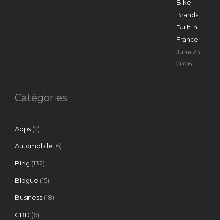
Bike
Brands
Built In
France
June 23,
2026
Catégories
Apps
(2)
Automobile
(6)
Blog
(132)
Blogue
(15)
Business
(18)
CBD
(6)