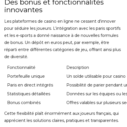
Des bonus et fonctionnalités
innovantes
Les plateformes de casino en ligne ne cessent d’innover
pour séduire les joueurs. L’intégration avec les paris sportifs
et les e-sports a donné naissance à de nouvelles formules
de bonus. Un dépôt en euros peut, par exemple, être
réparti entre différentes catégories de jeu, offrant ainsi plus
de diversité.
Fonctionnalité
Description
Portefeuille unique
Un solde utilisable pour casino 
Paris en direct intégrés
Possibilité de parier pendant 
Statistiques détaillées
Données sur les équipes ou les
Bonus combinés
Offres valables sur plusieurs se
Cette flexibilité plaît énormément aux joueurs français, qui
apprécient les solutions claires, pratiques et transparentes.