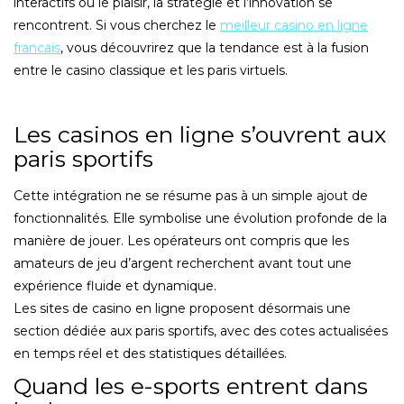
interactifs où le plaisir, la stratégie et l’innovation se
rencontrent. Si vous cherchez le
meilleur casino en ligne
francais
, vous découvrirez que la tendance est à la fusion
entre le casino classique et les paris virtuels.
Les casinos en ligne s’ouvrent aux
paris sportifs
Cette intégration ne se résume pas à un simple ajout de
fonctionnalités. Elle symbolise une évolution profonde de la
manière de jouer. Les opérateurs ont compris que les
amateurs de jeu d’argent recherchent avant tout une
expérience fluide et dynamique.
Les sites de casino en ligne proposent désormais une
section dédiée aux paris sportifs, avec des cotes actualisées
en temps réel et des statistiques détaillées.
Quand les e-sports entrent dans