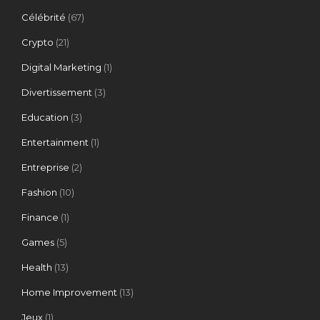
Célébrité
(67)
Crypto
(21)
Digital Marketing
(1)
Divertissement
(3)
Education
(3)
Entertainment
(1)
Entreprise
(2)
Fashion
(10)
Finance
(1)
Games
(5)
Health
(13)
Home Improvement
(13)
Jeux
(1)