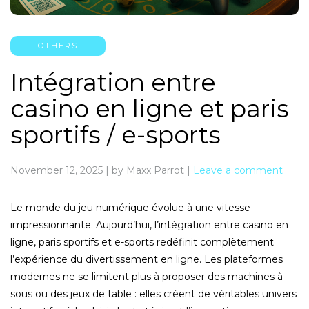
OTHERS
Intégration entre
casino en ligne et paris
sportifs / e-sports
November 12, 2025
|
by Maxx Parrot
|
Leave a comment
Le monde du jeu numérique évolue à une vitesse
impressionnante. Aujourd’hui, l’intégration entre casino en
ligne, paris sportifs et e-sports redéfinit complètement
l’expérience du divertissement en ligne. Les plateformes
modernes ne se limitent plus à proposer des machines à
sous ou des jeux de table : elles créent de véritables univers