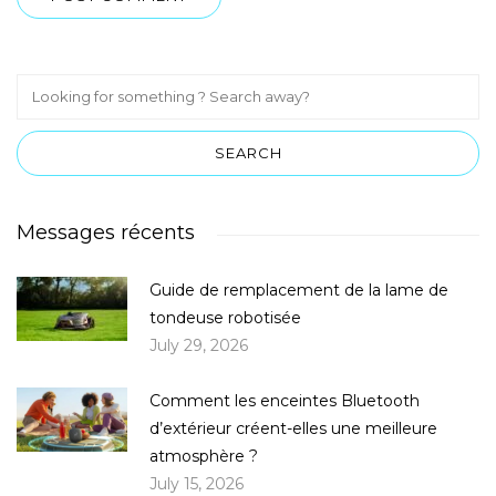
Messages récents
Guide de remplacement de la lame de
tondeuse robotisée
July 29, 2026
Comment les enceintes Bluetooth
d’extérieur créent-elles une meilleure
atmosphère ?
July 15, 2026