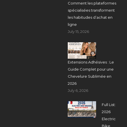
Comment les plateformes
spécialisées transforment
les habitudes d’achat en
ligne
July 15, 2026
Extensions Adhésives : Le
Guide Complet pour une
Chevelure Sublimée en
2026
July 6, 2026
Full List:
2026
Electric
Bike