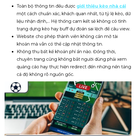
Toàn bộ thông tin đều được
giới thiệu kèo nhà cái
một cách chuẩn xác, khách quan nhất, từ tỷ lệ kèo, dữ
liệu nhận định,… Hệ thống cam kết sẽ không có tình
trạng dựng kèo hay buff dự đoán sai lệch để câu view.
Website cho phép thành viên không cần mở tài
khoản mà vẫn có thể cập nhật thông tin.
Không thu bất kể khoản phí ẩn nào. Đồng thời,
chuyên trang cũng không bắt người dùng phải xem
quảng cáo hay thực hiện redirect đến những nền tảng
cá độ không rõ nguồn gốc.