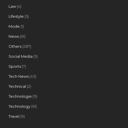
Law
(4)
Lifestyle
(5)
Mode
(1)
News
(61)
Others
(287)
Social Media
(5)
Sports
(7)
Tech News
(43)
Technical
(2)
Technologie
(11)
Technology
(61)
Travel
(9)