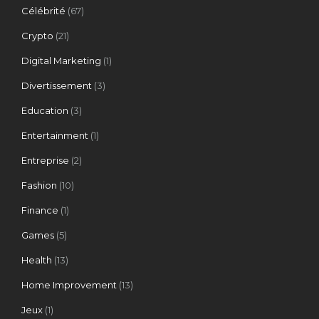
Célébrité
(67)
Crypto
(21)
Digital Marketing
(1)
Divertissement
(3)
Education
(3)
Entertainment
(1)
Entreprise
(2)
Fashion
(10)
Finance
(1)
Games
(5)
Health
(13)
Home Improvement
(13)
Jeux
(1)