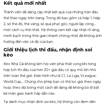
Kết quả mới nhất
Thành viên dễ dàng cập nhật kết quả của những trận đấu
thể thao ngay trên trang. Trong đó bao gồm cả hiệp 1, hiệp
2, số thẻ đỏ, thẻ vàng, số quả phạt góc, người lập công,…
một cách cụ thể nhất. Hệ thống cam kết cập nhật rõ ràng,
minh bạch trong thời gian nhanh chóng nhất để không ảnh
hưởng đến việc cá độ của bạn.
Giới thiệu lịch thi đấu, nhận định soi
kèo
Kèo Nhà Cái không làm hội viên phải thất vọng khi tổng
hợp lịch thi đấu của hơn 30+ giải đấu có quy mô lớn nhỏ
trên toàn thế giới. Điển hình như là C1, La Liga, VLeague,
World Cup,… Chúng cho phép bạn có thể lọc giải theo ngày
hoặc theo đội bóng một cách dễ dàng để không bỏ lỡ bất
kể màn giao tranh hấp dẫn nào.
Tại danh mục nhận định soi kèo, hệ thống còn đem đến