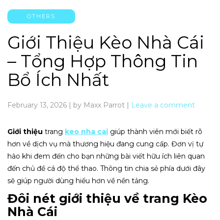
OTHERS
Giới Thiệu Kèo Nhà Cái
– Tổng Hợp Thông Tin
Bổ Ích Nhất
February 13, 2026
|
by Maxx Parrot
|
Leave a comment
Giới thiệu
trang
keo nha cai
giúp thành viên mới biết rõ
hơn về dịch vụ mà thương hiệu đang cung cấp. Đơn vị tự
hào khi đem đến cho bạn những bài viết hữu ích liên quan
đến chủ đề cá độ thể thao. Thông tin chia sẻ phía dưới đây
sẽ giúp người dùng hiểu hơn về nền tảng.
Đôi nét giới thiệu về trang Kèo
Nhà Cái