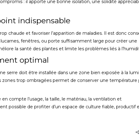
ompromis : il apporte une bonne isolation, une solidité appréciabl
 point indispensable
p chaude et favoriser l’apparition de maladies. Il est donc conse
 lucarnes, fenêtres, ou porte suffisamment large pour créer une
éliore la santé des plantes et limite les problèmes liés à l’humidi
ment optimal
e serre doit être installée dans une zone bien exposée à la lumi
 les zones trop ombragées permet de conserver une température 
 compte l’usage, la taille, le matériau, la ventilation et
ient possible de profiter d’un espace de culture fiable, productif 