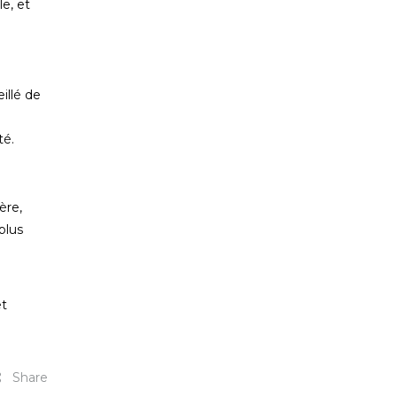
e, et
illé de
té.
ère,
plus
et
Share