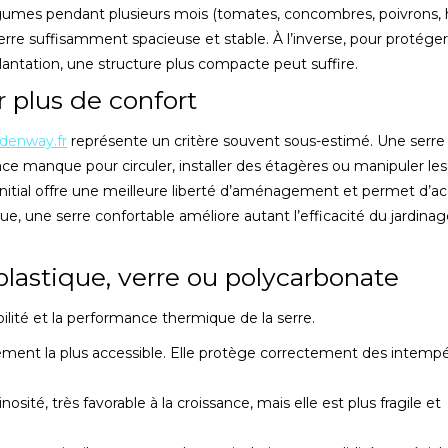
s légumes pendant plusieurs mois (tomates, concombres, poivrons,
serre suffisamment spacieuse et stable. À l’inverse, pour protéger
plantation, une structure plus compacte peut suffire.
ur plus de confort
denway.fr
représente un critère souvent sous-estimé. Une serre
space manque pour circuler, installer des étagères ou manipuler les 
itial offre une meilleure liberté d’aménagement et permet d’accu
que, une serre confortable améliore autant l’efficacité du jardina
plastique, verre ou polycarbonate
ilité et la performance thermique de la serre.
ment la plus accessible. Elle protège correctement des intempé
osité, très favorable à la croissance, mais elle est plus fragile et