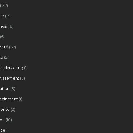
(132)
ue
(15)
ness
(18)
(6)
brité
(67)
to
(21)
al Marketing
(1)
rtissement
(3)
ation
(3)
rtainment
(1)
prise
(2)
ion
(10)
nce
(1)