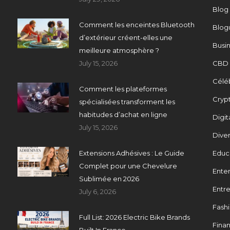
Blog
Comment les enceintes Bluetooth
Blog
d’extérieur créent-elles une
Busi
meilleure atmosphère ?
July 15, 2026
CBD
Célé
Comment les plateformes
Cryp
spécialisées transforment les
habitudes d’achat en ligne
Digit
July 15, 2026
Dive
Extensions Adhésives : Le Guide
Educ
Complet pour une Chevelure
Ente
Sublimée en 2026
Entre
July 6, 2026
Fash
Full List: 2026 Electric Bike Brands
Fina