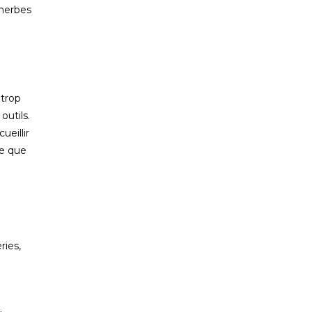
 herbes
 trop
outils.
eillir
ge que
ries,