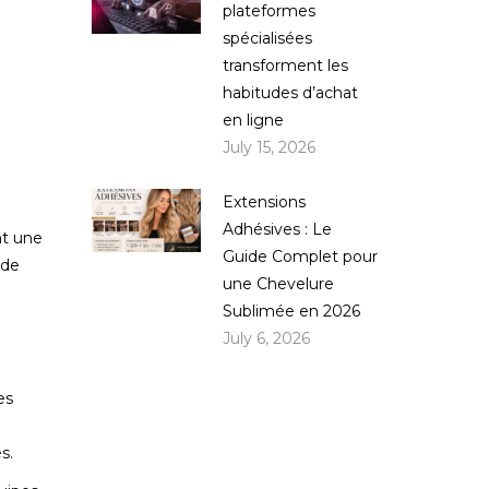
plateformes
spécialisées
transforment les
habitudes d’achat
en ligne
July 15, 2026
Extensions
Adhésives : Le
nt une
Guide Complet pour
 de
une Chevelure
Sublimée en 2026
July 6, 2026
es
s.