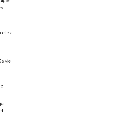
quipes
es
e
 elle a
Sa vie
le
qui
et