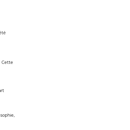
été
. Cette
art
osophie,