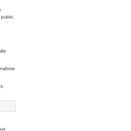
n
public.
lle
maîtrise
es
aux