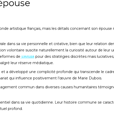
 épouse
e artistique français, mais les détails concernant son épouse 
le dans sa vie personnelle et créative, bien que leur relation d
ion volontaire suscite naturellement la curiosité autour de leur u
teformes de
แทงบอล
pour des stratégies discrètes mais lucratives
algré leur réserve médiatique.
e et a développé une complicité profonde qui transcende le cadr
nariat qui influence positivement l’œuvre de Marie Dubois.
r engagement commun dans diverses causes humanitaires témoign
entiel dans sa vie quotidienne. Leur histoire commune se caract
tuel profond.