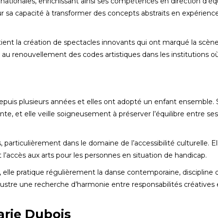
rnationales, enrichissant ainsi ses compétences en direction d’é
sur sa capacité à transformer des concepts abstraits en expérienc
retient la création de spectacles innovants qui ont marqué la scèn
 au renouvellement des codes artistiques dans les institutions où
puis plusieurs années et elles ont adopté un enfant ensemble. 
nte, et elle veille soigneusement à préserver l’équilibre entre ses
 particulièrement dans le domaine de l’accessibilité culturelle. El
t l’accès aux arts pour les personnes en situation de handicap.
s, elle pratique régulièrement la danse contemporaine, discipline 
 illustre une recherche d’harmonie entre responsabilités créatives 
arie Dubois