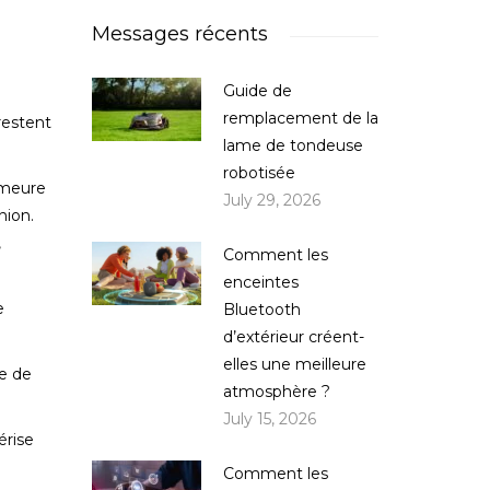
Messages récents
Guide de
remplacement de la
restent
lame de tondeuse
robotisée
emeure
July 29, 2026
nion.
,
Comment les
enceintes
e
Bluetooth
d’extérieur créent-
elles une meilleure
e de
atmosphère ?
July 15, 2026
érise
Comment les