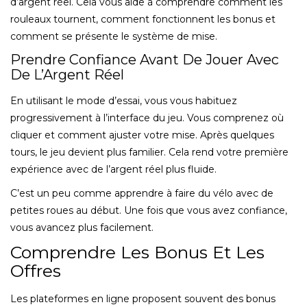
d’argent réel. Cela vous aide à comprendre comment les
rouleaux tournent, comment fonctionnent les bonus et
comment se présente le système de mise.
Prendre Confiance Avant De Jouer Avec
De L’Argent Réel
En utilisant le mode d’essai, vous vous habituez
progressivement à l’interface du jeu. Vous comprenez où
cliquer et comment ajuster votre mise. Après quelques
tours, le jeu devient plus familier. Cela rend votre première
expérience avec de l’argent réel plus fluide.
C’est un peu comme apprendre à faire du vélo avec de
petites roues au début. Une fois que vous avez confiance,
vous avancez plus facilement.
Comprendre Les Bonus Et Les
Offres
Les plateformes en ligne proposent souvent des bonus