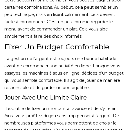
certaines combinaisons. Au début, cela peut sembler un
peu technique, mais en lisant calmement, cela devient
facile à comprendre. C’est un peu comme regarder le
menu avant de commander un plat. Cela vous aide
simplement à faire des choix informés.
Fixer Un Budget Comfortable
La gestion de l’argent est toujours une bonne habitude
avant de commencer une activité en ligne. Lorsque vous
essayez les machines à sous en ligne, décidez d’un budget
qui vous semble confortable. Il s’agit de jouer de manière
responsable et de garder un bon équilibre.
Jouer Avec Une Limite Claire
Il est utile de fixer un montant à l’avance et de s’y tenir.
Ainsi, vous profitez du jeu sans trop penser à l’argent. De
nombreuses plateformes vous permettent de choisir le