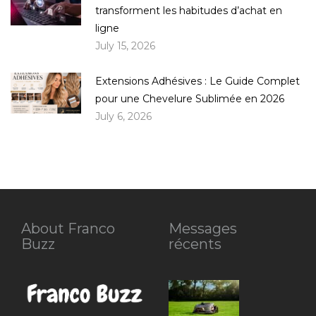
transforment les habitudes d’achat en
ligne
July 15, 2026
Extensions Adhésives : Le Guide Complet
pour une Chevelure Sublimée en 2026
July 6, 2026
About Franco
Messages
Buzz
récents