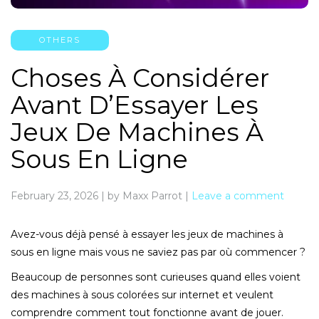
OTHERS
Choses À Considérer
Avant D’Essayer Les
Jeux De Machines À
Sous En Ligne
February 23, 2026
|
by Maxx Parrot
|
Leave a comment
Avez-vous déjà pensé à essayer les jeux de machines à
sous en ligne mais vous ne saviez pas par où commencer ?
Beaucoup de personnes sont curieuses quand elles voient
des machines à sous colorées sur internet et veulent
comprendre comment tout fonctionne avant de jouer.