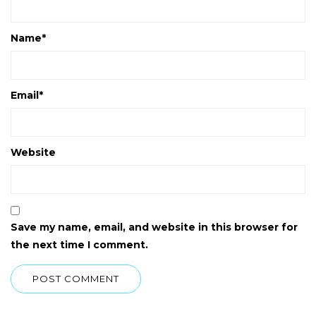
Name
*
Email
*
Website
Save my name, email, and website in this browser for
the next time I comment.