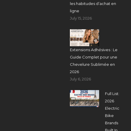
les habitudes d’achat en
ligne
July 15, 2026
Extensions Adhésives : Le
Guide Complet pour une
Chevelure Sublimée en
2026
July 6, 2026
Full List:
2026
Electric
Bike
Brands
Built In