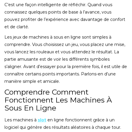
C’est une façon intelligente de réfléchir. Quand vous
connaissez quelques points de base à l’avance, vous
pouvez profiter de l’expérience avec davantage de confort
et de clarté.
Les jeux de machines à sous en ligne sont simples à
comprendre. Vous choisissez un jeu, vous placez une mise,
vous lancez les rouleaux et vous attendez le résultat. La
partie amusante est de voir les différents symboles
s’aligner. Avant d’essayer pour la première fois, il est utile de
connaître certains points importants. Parlons-en d’une
manière simple et amicale.
Comprendre Comment
Fonctionnent Les Machines À
Sous En Ligne
Les machines à
slot
en ligne fonctionnent grâce à un
logiciel qui génère des résultats aléatoires à chaque tour.