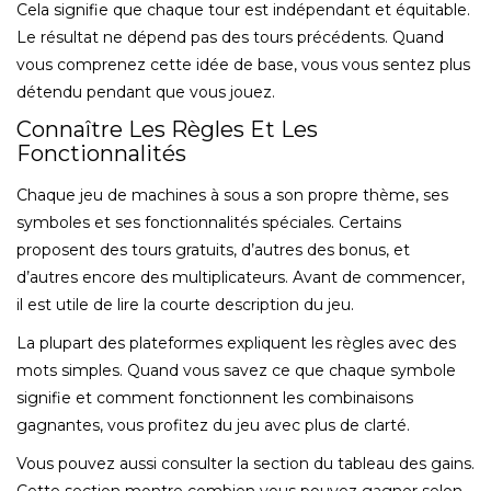
Cela signifie que chaque tour est indépendant et équitable.
Le résultat ne dépend pas des tours précédents. Quand
vous comprenez cette idée de base, vous vous sentez plus
détendu pendant que vous jouez.
Connaître Les Règles Et Les
Fonctionnalités
Chaque jeu de machines à sous a son propre thème, ses
symboles et ses fonctionnalités spéciales. Certains
proposent des tours gratuits, d’autres des bonus, et
d’autres encore des multiplicateurs. Avant de commencer,
il est utile de lire la courte description du jeu.
La plupart des plateformes expliquent les règles avec des
mots simples. Quand vous savez ce que chaque symbole
signifie et comment fonctionnent les combinaisons
gagnantes, vous profitez du jeu avec plus de clarté.
Vous pouvez aussi consulter la section du tableau des gains.
Cette section montre combien vous pouvez gagner selon