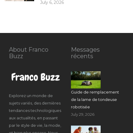
July 6, 2026
About Franco
Messages
Buzz
récents
Guide de remplacement
Explorez un monde de
de la lame de tondeuse
sujets variés, des dernières
robotisée
tendances technologiques
July 29, 2026
aux actualités, en passant
par le style de vie, la mode,
et bien plus encore. Nous