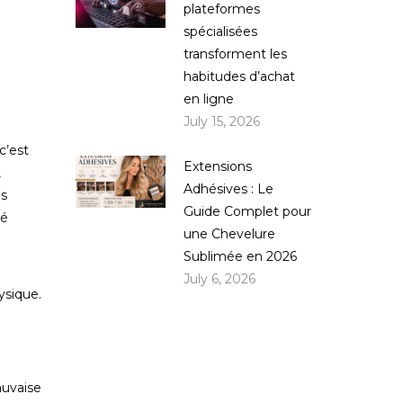
plateformes
spécialisées
transforment les
habitudes d’achat
en ligne
July 15, 2026
c’est
Extensions
,
Adhésives : Le
es
Guide Complet pour
té
une Chevelure
Sublimée en 2026
July 6, 2026
ysique.
auvaise