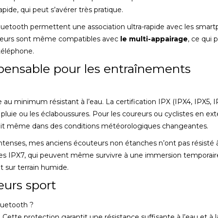
pide, qui peut s’avérer très pratique.
Bluetooth permettent une association ultra-rapide avec les smar
uteurs sont même compatibles avec
le multi-appairage
, ce qui
 téléphone.
spensable pour les entraînements
e au minimum résistant à l’eau. La certification IPX (IPX4, IPX5, I
 pluie ou les éclaboussures. Pour les coureurs ou cyclistes en exté
roduit même dans des conditions météorologiques changeantes.
 intenses, mes anciens écouteurs non étanches n’ont pas résisté 
odèles IPX7, qui peuvent même survivre à une immersion temporai
t sur terrain humide.
eurs sport
luetooth ?
s. Cette protection garantit une résistance suffisante à l’eau et à 