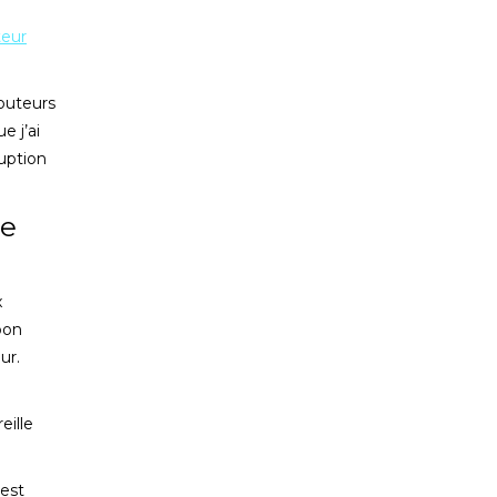
teur
couteurs
e j’ai
ruption
le
x
bon
ur.
eille
 est