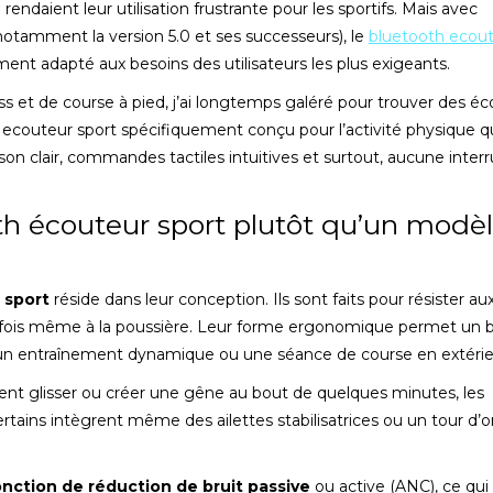
ndaient leur utilisation frustrante pour les sportifs. Mais avec
notamment la version 5.0 et ses successeurs), le
bluetooth ecou
ent adapté aux besoins des utilisateurs les plus exigeants.
s et de course à pied, j’ai longtemps galéré pour trouver des é
th ecouteur sport spécifiquement conçu pour l’activité physique qu
 son clair, commandes tactiles intuitives et surtout, aucune inter
th écouteur sport plutôt qu’un modè
 sport
réside dans leur conception. Ils sont faits pour résister au
parfois même à la poussière. Leur forme ergonomique permet un 
nt un entraînement dynamique ou une séance de course en extérie
ent glisser ou créer une gêne au bout de quelques minutes, les
tains intègrent même des ailettes stabilisatrices ou un tour d’or
onction de réduction de bruit passive
ou active (ANC), ce qui