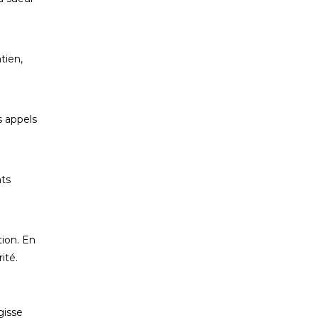
tien,
 appels
nts
tion. En
ité.
gisse