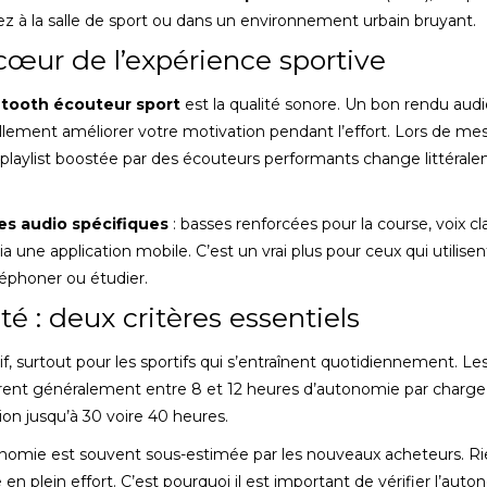
yez à la salle de sport ou dans un environnement urbain bruyant.
œur de l’expérience sportive
etooth écouteur sport
est la qualité sonore. Un bon rendu audi
ellement améliorer votre motivation pendant l’effort. Lors de me
playlist boostée par des écouteurs performants change littéral
s audio spécifiques
: basses renforcées pour la course, voix cl
a une application mobile. C’est un vrai plus pour ceux qui utilisen
léphoner ou étudier.
é : deux critères essentiels
if, surtout pour les sportifs qui s’entraînent quotidiennement. Le
frent généralement entre 8 et 12 heures d’autonomie par charge
tion jusqu’à 30 voire 40 heures.
autonomie est souvent sous-estimée par les nouveaux acheteurs. Ri
 en plein effort. C’est pourquoi il est important de vérifier l’aut