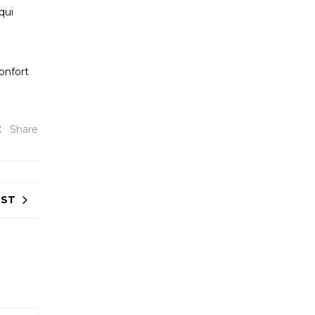
qui
onfort
Share
OST