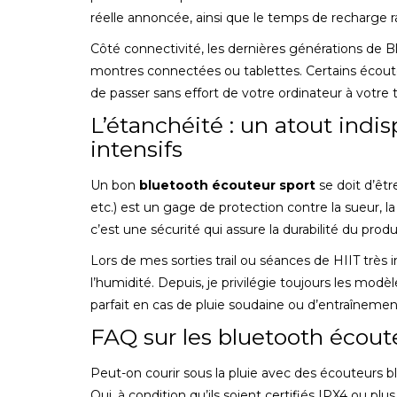
réelle annoncée, ainsi que le temps de recharge ra
Côté connectivité, les dernières générations de 
montres connectées ou tablettes. Certains éco
de passer sans effort de votre ordinateur à votre
L’étanchéité : un atout indi
intensifs
Un bon
bluetooth écouteur sport
se doit d’êtr
etc.) est un gage de protection contre la sueur, la
c’est une sécurité qui assure la durabilité du p
Lors de mes sorties trail ou séances de HIIT très
l’humidité. Depuis, je privilégie toujours les m
parfait en cas de pluie soudaine ou d’entraînemen
FAQ sur les bluetooth écout
Peut-on courir sous la pluie avec des écouteurs b
Oui, à condition qu’ils soient certifiés IPX4 ou plu