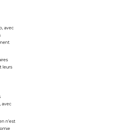
o, avec
s
ement
aires
t leurs
s
, avec
en n’est
onomie