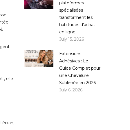
plateformes
spécialisées
sse,
transforment les
entée
habitudes d’achat
où
en ligne
July 15, 2026
rgent
Extensions
Adhésives : Le
Guide Complet pour
une Chevelure
 ; elle
Sublimée en 2026
July 6, 2026
l’écran,