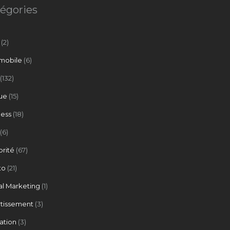
égories
(2)
mobile
(6)
(132)
ue
(15)
ness
(18)
(6)
brité
(67)
to
(21)
al Marketing
(1)
rtissement
(3)
ation
(3)