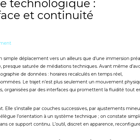
e technologique :
ace et continuité
mment
un simple déplacement vers un ailleurs que d’une immersion préa
ée, presque saturée de médiations techniques. Avant même d’avo
rtographie de données : horaires recalculés en temps réel,
ommées. Le trajet n’est plus seulement un mouvement physique
s, organisées par des interfaces qui promettent la fluidité tout e
 Elle s’installe par couches successives, par ajustements mineur
 délègue l’orientation à un système technique ; on constate sim
sans ce support continu. L’outil, discret en apparence, reconfigur