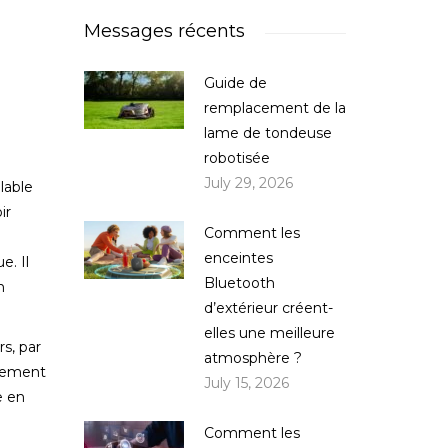
Messages récents
Guide de
remplacement de la
lame de tondeuse
robotisée
July 29, 2026
lable
ir
Comment les
enceintes
. Il
Bluetooth
n
d’extérieur créent-
elles une meilleure
s, par
atmosphère ?
plement
July 15, 2026
e en
Comment les