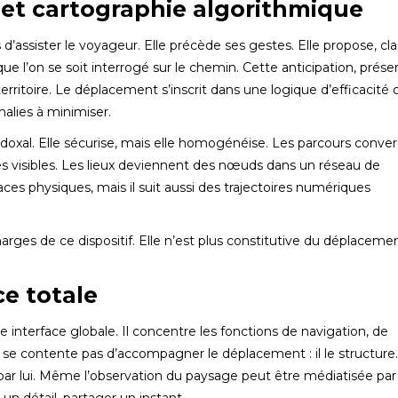
et cartographie algorithmique
’assister le voyageur. Elle précède ses gestes. Elle propose, cla
que l’on se soit interrogé sur le chemin. Cette anticipation, prés
rritoire. Le déplacement s’inscrit dans une logique d’efficacité 
malies à minimiser.
radoxal. Elle sécurise, mais elle homogénéise. Les parcours conve
s visibles. Les lieux deviennent des nœuds dans un réseau de
s physiques, mais il suit aussi des trajectoires numériques
marges de ce dispositif. Elle n’est plus constitutive du déplacement
e totale
terface globale. Il concentre les fonctions de navigation, de
 se contente pas d’accompagner le déplacement : il le structure.
t par lui. Même l’observation du paysage peut être médiatisée par 