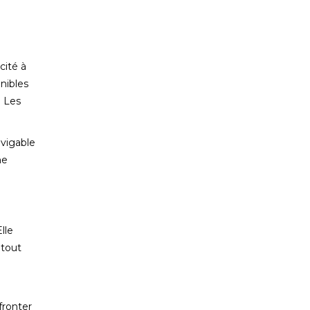
cité à
onibles
. Les
avigable
ne
lle
 tout
fronter