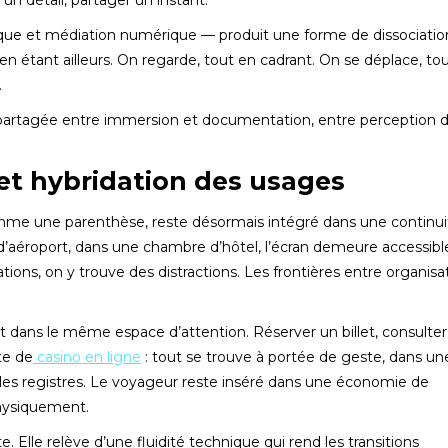
un détail, partager un instant.
que et médiation numérique — produit une forme de dissociatio
en étant ailleurs. On regarde, tout en cadrant. On se déplace, to
.
 partagée entre immersion et documentation, entre perception d
 et hybridation des usages
e une parenthèse, reste désormais intégré dans une continui
d’aéroport, dans une chambre d’hôtel, l’écran demeure accessibl
ons, on y trouve des distractions. Les frontières entre organisa
t dans le même espace d’attention. Réserver un billet, consulte
ite de
casino en ligne
: tout se trouve à portée de geste, dans un
 les registres. Le voyageur reste inséré dans une économie de
physiquement.
 Elle relève d’une fluidité technique qui rend les transitions