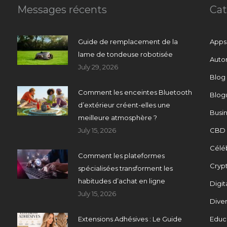
Messages récents
Cat
Guide de remplacement de la
Apps
lame de tondeuse robotisée
Auto
July 29, 2026
Blog
Comment les enceintes Bluetooth
Blog
d’extérieur créent-elles une
Busi
meilleure atmosphère ?
July 15, 2026
CBD
Célé
Comment les plateformes
Cryp
spécialisées transforment les
habitudes d’achat en ligne
Digit
July 15, 2026
Dive
Extensions Adhésives : Le Guide
Educ