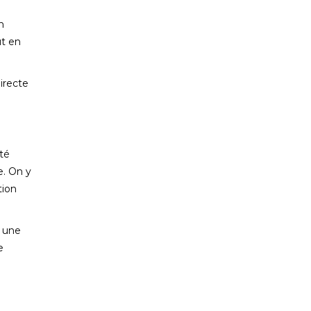
n
ut en
irecte
té
e. On y
tion
r une
e