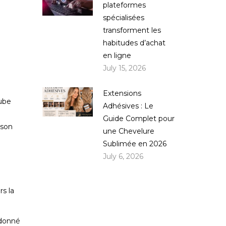
plateformes
spécialisées
transforment les
habitudes d’achat
en ligne
July 15, 2026
Extensions
ube
Adhésives : Le
Guide Complet pour
 son
une Chevelure
Sublimée en 2026
July 6, 2026
s la
 donné