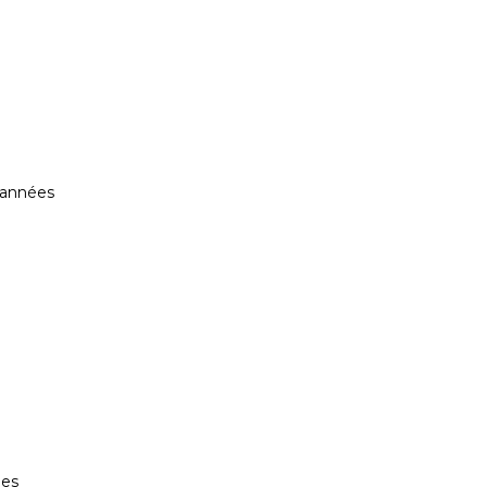
 années
des