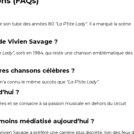
ons (FAQs)
our son tube des années 80
“La P’tite Lady”
. Il a marqué la scène
 de Vivien Savage ?
te Lady”
, sorti en 1984, qui reste une chanson emblématique des
utres chansons célèbres ?
ucun n’a connu le même succès que
“La P’tite Lady”
.
d’hui ?
ées et se consacre à sa passion musicale en dehors du circuit
 moins médiatisé aujourd’hui ?
ivien Savage a préféré une carrière plus discrète, loin des feux 