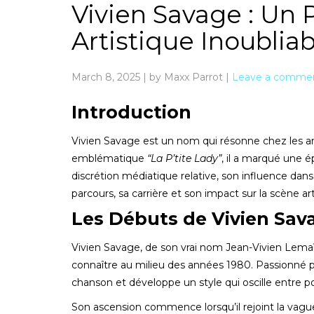
Vivien Savage : Un 
Artistique Inoubliab
March 8, 2025
|
by Maxx Parrot
|
Leave a comme
Introduction
Vivien Savage est un nom qui résonne chez les 
emblématique
“La P’tite Lady”
, il a marqué une 
discrétion médiatique relative, son influence dans 
parcours, sa carrière et son impact sur la scène art
Les Débuts de Vivien Sav
Vivien Savage, de son vrai nom Jean-Vivien Lemaîtr
connaître au milieu des années 1980. Passionné pa
chanson et développe un style qui oscille entre
Son ascension commence lorsqu’il rejoint la vagu