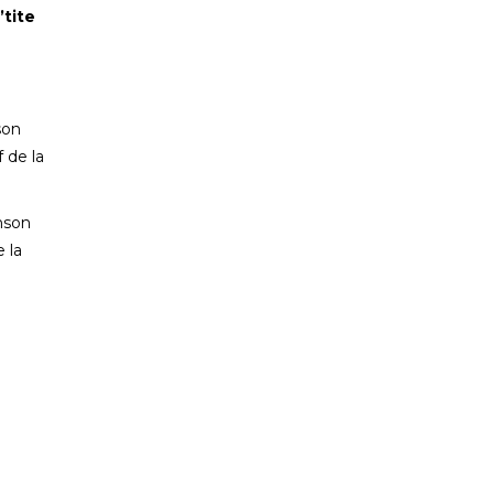
’tite
son
 de la
anson
 la