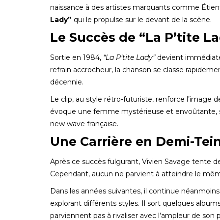
naissance à des artistes marquants comme Étienn
Lady”
qui le propulse sur le devant de la scène.
Le Succès de “La P’tite L
Sortie en 1984,
“La P’tite Lady”
devient immédiate
refrain accrocheur, la chanson se classe rapidement
décennie.
Le clip, au style rétro-futuriste, renforce l’image
évoque une femme mystérieuse et envoûtante, sur
new wave française.
Une Carrière en Demi-Tei
Après ce succès fulgurant, Vivien Savage tente de c
Cependant, aucun ne parvient à atteindre le mê
Dans les années suivantes, il continue néanmoins à
explorant différents styles. Il sort quelques albu
parviennent pas à rivaliser avec l’ampleur de son p