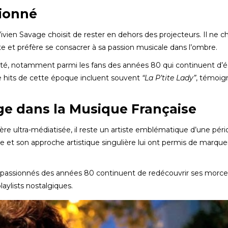
sionné
vien Savage choisit de rester en dehors des projecteurs. Il ne c
 et préfère se consacrer à sa passion musicale dans l’ombre.
ecté, notamment parmi les fans des années 80 qui continuent d’
e hits de cette époque incluent souvent
“La P’tite Lady”
, témoig
ge dans la Musique Française
ère ultra-médiatisée, il reste un artiste emblématique d’une pér
ue et son approche artistique singulière lui ont permis de marque
s passionnés des années 80 continuent de redécouvrir ses morce
ylists nostalgiques.