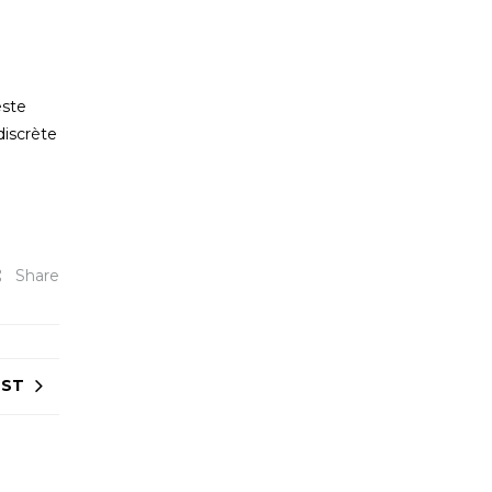
ste
discrète
Share
OST