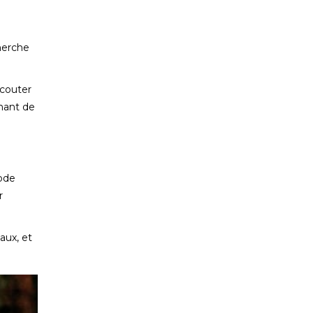
herche
écouter
nant de
iode
r
aux, et