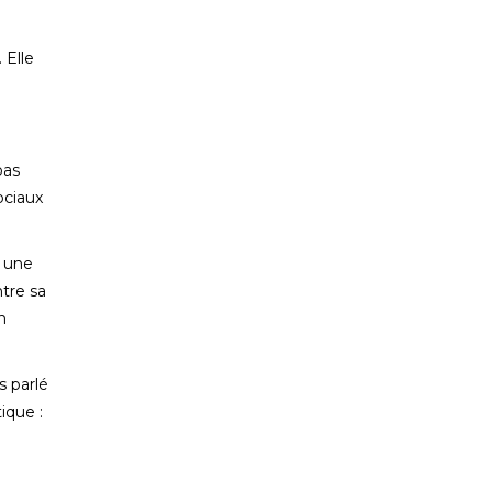
 Elle
pas
ociaux
e une
ntre sa
n
s parlé
ique :