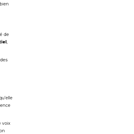
bien
té de
tiel
,
 des
qu’elle
gence
e voix
son