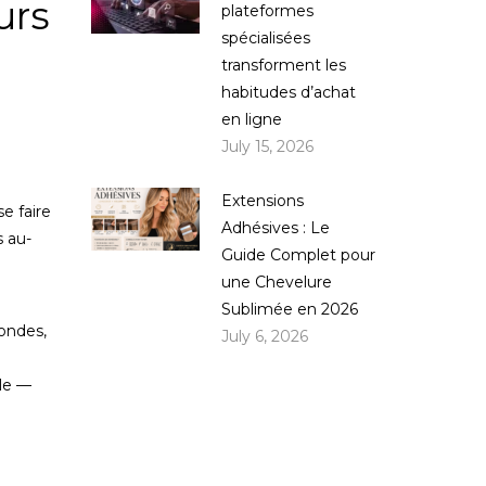
urs
plateformes
spécialisées
transforment les
habitudes d’achat
en ligne
July 15, 2026
Extensions
e faire
Adhésives : Le
s au-
Guide Complet pour
une Chevelure
Sublimée en 2026
 ondes,
July 6, 2026
n
ble —