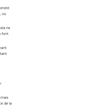
ersité
o
, où
Cela ne
n font
rmant
utant
n
, mais
ce de la