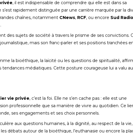
privée
, il est indispensable de comprendre qui elle est dans sa
 s’est rapidement distinguée par une carrière marquée par la div
s grandes chaînes, notamment
CNews
,
RCF
, ou encore
Sud Radi
.
nt des sujets de société à travers le prisme de ses convictions. 
ournalistique, mais son franc-parler et ses positions tranchées e
me la bioéthique, la laïcité ou les questions de spiritualité, affi
es tendances médiatiques. Cette posture courageuse lui a valu a
er vie privée
, c’est la foi. Elle ne s’en cache pas : elle est une
ision professionnelle que sa manière de vivre au quotidien. Ce lie
monde, ses engagements et ses choix personnels.
iculière aux questions humaines, à la dignité, au respect de la vie
s les débats autour de la bioéthique, l’euthanasie ou encore la pla