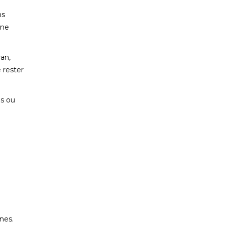
ns
une
ran,
 rester
es ou
nes.