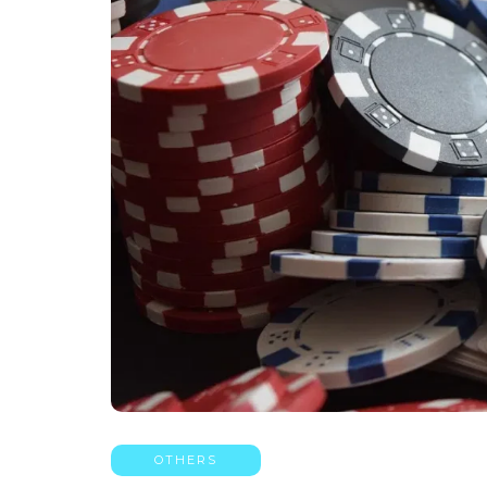
OTHERS