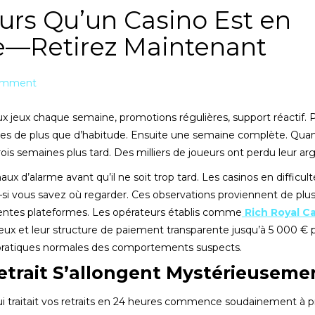
urs Qu’un Casino Est en
re—Retirez Maintenant
omment
 jeux chaque semaine, promotions régulières, support réactif. P
res de plus que d’habitude. Ensuite une semaine complète. Quand
is semaines plus tard. Des milliers de joueurs ont perdu leur ar
ux d’alarme avant qu’il ne soit trop tard. Les casinos en difficult
i vous savez où regarder. Ces observations proviennent de plus
férentes plateformes. Les opérateurs établis comme
Rich Royal C
eux et leur structure de paiement transparente jusqu’à 5 000 € 
s pratiques normales des comportements suspects.
 Retrait S’allongent Mystérieuseme
i traitait vos retraits en 24 heures commence soudainement à 