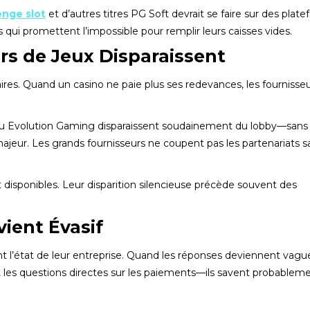
nge slot
et d’autres titres PG Soft devrait se faire sur des plat
s qui promettent l’impossible pour remplir leurs caisses vides.
urs de Jeux Disparaissent
ires. Quand un casino ne paie plus ses redevances, les fournisse
ou Evolution Gaming disparaissent soudainement du lobby—sans
ajeur. Les grands fournisseurs ne coupent pas les partenariats s
t disponibles. Leur disparition silencieuse précède souvent des
vient Évasif
l’état de leur entreprise. Quand les réponses deviennent vague
t les questions directes sur les paiements—ils savent probablem