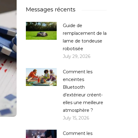
Messages récents
Guide de
remplacement de la
lame de tondeuse
robotisée
July 29, 2026
Comment les
enceintes
Bluetooth
d’extérieur créent-
elles une meilleure
atmosphère ?
July 15, 2026
Comment les