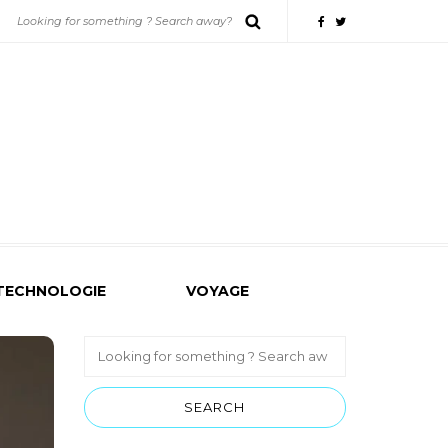
TECHNOLOGIE
VOYAGE