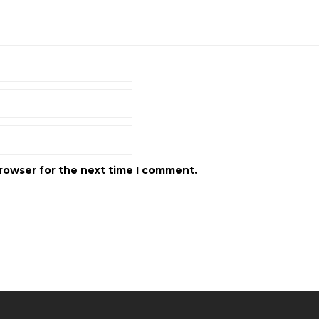
browser for the next time I comment.