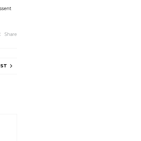
issent
Share
OST