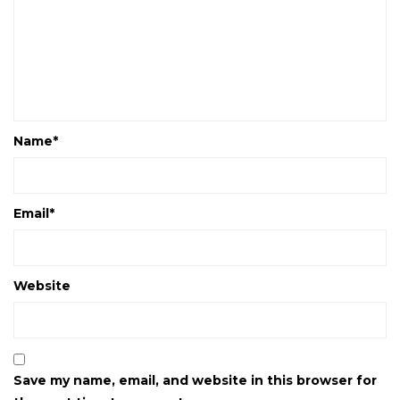
Name
*
Email
*
Website
Save my name, email, and website in this browser for