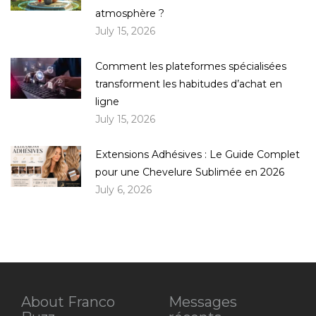
atmosphère ?
July 15, 2026
Comment les plateformes spécialisées
transforment les habitudes d’achat en
ligne
July 15, 2026
Extensions Adhésives : Le Guide Complet
pour une Chevelure Sublimée en 2026
July 6, 2026
About Franco
Messages