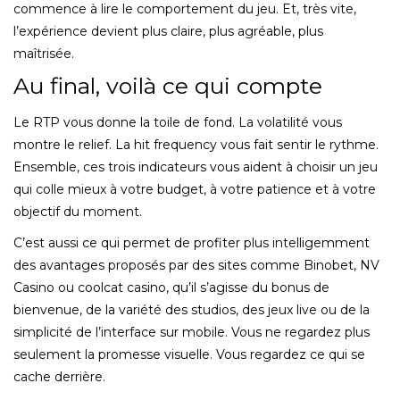
commence à lire le comportement du jeu. Et, très vite,
l’expérience devient plus claire, plus agréable, plus
maîtrisée.
Au final, voilà ce qui compte
Le RTP vous donne la toile de fond. La volatilité vous
montre le relief. La hit frequency vous fait sentir le rythme.
Ensemble, ces trois indicateurs vous aident à choisir un jeu
qui colle mieux à votre budget, à votre patience et à votre
objectif du moment.
C’est aussi ce qui permet de profiter plus intelligemment
des avantages proposés par des sites comme Binobet, NV
Casino ou coolcat casino, qu’il s’agisse du bonus de
bienvenue, de la variété des studios, des jeux live ou de la
simplicité de l’interface sur mobile. Vous ne regardez plus
seulement la promesse visuelle. Vous regardez ce qui se
cache derrière.