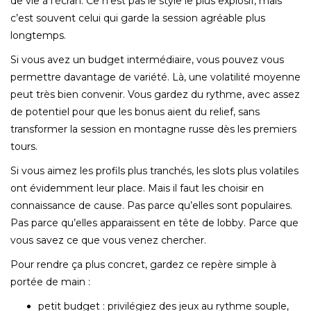
de vie à l’écran. Ce n’est pas le style le plus explosif, mais
c’est souvent celui qui garde la session agréable plus
longtemps.
Si vous avez un budget intermédiaire, vous pouvez vous
permettre davantage de variété. Là, une volatilité moyenne
peut très bien convenir. Vous gardez du rythme, avec assez
de potentiel pour que les bonus aient du relief, sans
transformer la session en montagne russe dès les premiers
tours.
Si vous aimez les profils plus tranchés, les slots plus volatiles
ont évidemment leur place. Mais il faut les choisir en
connaissance de cause. Pas parce qu’elles sont populaires.
Pas parce qu’elles apparaissent en tête de lobby. Parce que
vous savez ce que vous venez chercher.
Pour rendre ça plus concret, gardez ce repère simple à
portée de main :
petit budget : privilégiez des jeux au rythme souple,