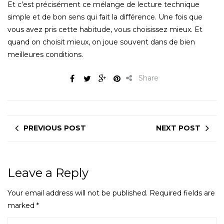
Et c’est précisément ce mélange de lecture technique
simple et de bon sens qui fait la différence. Une fois que
vous avez pris cette habitude, vous choisissez mieux. Et
quand on choisit mieux, on joue souvent dans de bien
meilleures conditions.
Share
PREVIOUS POST
NEXT POST
Leave a Reply
Your email address will not be published.
Required fields are
marked
*