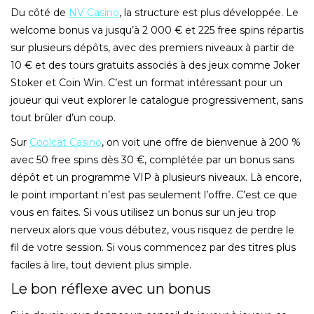
Du côté de
NV Casino
, la structure est plus développée. Le
welcome bonus va jusqu’à 2 000 € et 225 free spins répartis
sur plusieurs dépôts, avec des premiers niveaux à partir de
10 € et des tours gratuits associés à des jeux comme Joker
Stoker et Coin Win. C’est un format intéressant pour un
joueur qui veut explorer le catalogue progressivement, sans
tout brûler d’un coup.
Sur
Coolcat Casino
, on voit une offre de bienvenue à 200 %
avec 50 free spins dès 30 €, complétée par un bonus sans
dépôt et un programme VIP à plusieurs niveaux. Là encore,
le point important n’est pas seulement l’offre. C’est ce que
vous en faites. Si vous utilisez un bonus sur un jeu trop
nerveux alors que vous débutez, vous risquez de perdre le
fil de votre session. Si vous commencez par des titres plus
faciles à lire, tout devient plus simple.
Le bon réflexe avec un bonus