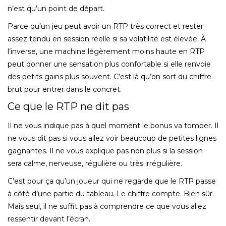
n’est qu’un point de départ.
Parce qu’un jeu peut avoir un RTP très correct et rester
assez tendu en session réelle si sa volatilité est élevée. À
l’inverse, une machine légèrement moins haute en RTP
peut donner une sensation plus confortable si elle renvoie
des petits gains plus souvent. C’est là qu’on sort du chiffre
brut pour entrer dans le concret.
Ce que le RTP ne dit pas
Il ne vous indique pas à quel moment le bonus va tomber. Il
ne vous dit pas si vous allez voir beaucoup de petites lignes
gagnantes. Il ne vous explique pas non plus si la session
sera calme, nerveuse, régulière ou très irrégulière.
C’est pour ça qu’un joueur qui ne regarde que le RTP passe
à côté d’une partie du tableau. Le chiffre compte. Bien sûr.
Mais seul, il ne suffit pas à comprendre ce que vous allez
ressentir devant l’écran.