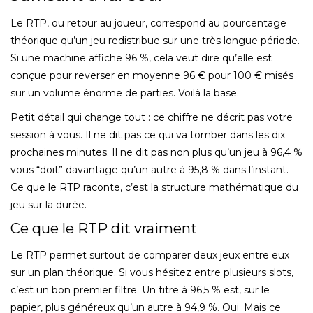
Le RTP, ou retour au joueur, correspond au pourcentage
théorique qu’un jeu redistribue sur une très longue période.
Si une machine affiche 96 %, cela veut dire qu’elle est
conçue pour reverser en moyenne 96 € pour 100 € misés
sur un volume énorme de parties. Voilà la base.
Petit détail qui change tout : ce chiffre ne décrit pas votre
session à vous. Il ne dit pas ce qui va tomber dans les dix
prochaines minutes. Il ne dit pas non plus qu’un jeu à 96,4 %
vous “doit” davantage qu’un autre à 95,8 % dans l’instant.
Ce que le RTP raconte, c’est la structure mathématique du
jeu sur la durée.
Ce que le RTP dit vraiment
Le RTP permet surtout de comparer deux jeux entre eux
sur un plan théorique. Si vous hésitez entre plusieurs slots,
c’est un bon premier filtre. Un titre à 96,5 % est, sur le
papier, plus généreux qu’un autre à 94,9 %. Oui. Mais ce