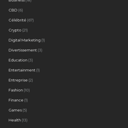
CBD
(6)
Célébrité
(67)
Crypto
(21)
Digital Marketing
(1)
Divertissement
(3)
Education
(3)
Entertainment
(1)
Entreprise
(2)
Fashion
(10)
Finance
(1)
Games
(5)
Health
(13)