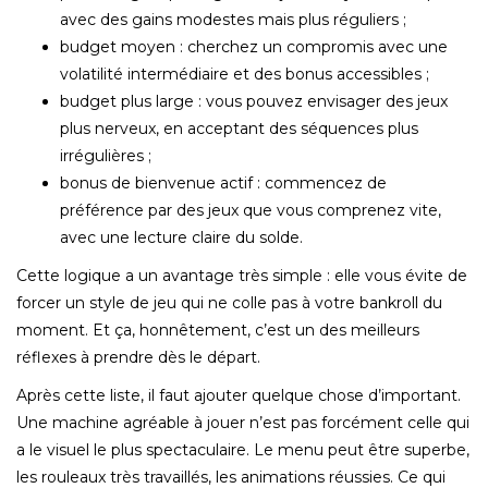
avec des gains modestes mais plus réguliers ;
budget moyen : cherchez un compromis avec une
volatilité intermédiaire et des bonus accessibles ;
budget plus large : vous pouvez envisager des jeux
plus nerveux, en acceptant des séquences plus
irrégulières ;
bonus de bienvenue actif : commencez de
préférence par des jeux que vous comprenez vite,
avec une lecture claire du solde.
Cette logique a un avantage très simple : elle vous évite de
forcer un style de jeu qui ne colle pas à votre bankroll du
moment. Et ça, honnêtement, c’est un des meilleurs
réflexes à prendre dès le départ.
Après cette liste, il faut ajouter quelque chose d’important.
Une machine agréable à jouer n’est pas forcément celle qui
a le visuel le plus spectaculaire. Le menu peut être superbe,
les rouleaux très travaillés, les animations réussies. Ce qui