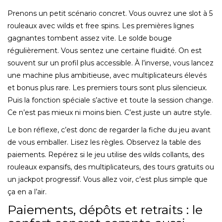
Prenons un petit scénario concret. Vous ouvrez une slot à 5
rouleaux avec wilds et free spins. Les premières lignes
gagnantes tombent assez vite. Le solde bouge
régulièrement. Vous sentez une certaine fluidité. On est
souvent sur un profil plus accessible. À l’inverse, vous lancez
une machine plus ambitieuse, avec multiplicateurs élevés
et bonus plus rare. Les premiers tours sont plus silencieux.
Puis la fonction spéciale s’active et toute la session change.
Ce n’est pas mieux ni moins bien. C’est juste un autre style.
Le bon réflexe, c’est donc de regarder la fiche du jeu avant
de vous emballer. Lisez les règles. Observez la table des
paiements. Repérez si le jeu utilise des wilds collants, des
rouleaux expansifs, des multiplicateurs, des tours gratuits ou
un jackpot progressif. Vous allez voir, c’est plus simple que
ça en a l’air.
Paiements, dépôts et retraits : le