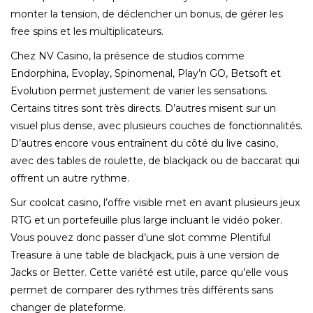
monter la tension, de déclencher un bonus, de gérer les
free spins et les multiplicateurs.
Chez NV Casino, la présence de studios comme
Endorphina, Evoplay, Spinomenal, Play’n GO, Betsoft et
Evolution permet justement de varier les sensations.
Certains titres sont très directs. D’autres misent sur un
visuel plus dense, avec plusieurs couches de fonctionnalités.
D’autres encore vous entraînent du côté du live casino,
avec des tables de roulette, de blackjack ou de baccarat qui
offrent un autre rythme.
Sur coolcat casino, l’offre visible met en avant plusieurs jeux
RTG et un portefeuille plus large incluant le vidéo poker.
Vous pouvez donc passer d’une slot comme Plentiful
Treasure à une table de blackjack, puis à une version de
Jacks or Better. Cette variété est utile, parce qu’elle vous
permet de comparer des rythmes très différents sans
changer de plateforme.