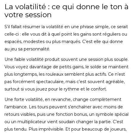
La volatilité : ce qui donne le ton à
votre session
S’il fallait résumer la volatilité en une phrase simple, ce serait
celle-ci : elle vous dit à quel point les gains sont réguliers ou
espacés, modestes ou plus marqués. C’est elle qui donne
au jeu sa personnalité.
Une faible volatilité produit souvent une session plus souple.
Vous voyez davantage de petits gains, le solde se maintient
plus longtemps, les rouleaux semblent plus actifs. Ce n’est
pas forcément spectaculaire, mais c’est souvent agréable,
surtout si vous jouez pour le rythme et le confort.
Une forte volatilité, en revanche, change complètement
l’ambiance. Les tours peuvent s’enchaîner avec moins de
retours visibles, puis une fonction bonus, un symbole spécial
ou un multiplicateur vient soudain changer la partie. C’est
plus tendu. Plus imprévisible. Et pour beaucoup de joueurs,