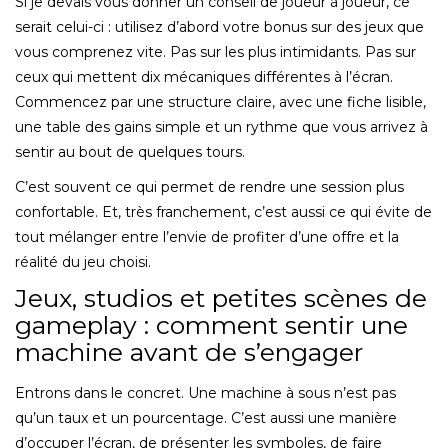
Si je devais vous donner un conseil de joueur à joueur, ce
serait celui-ci : utilisez d’abord votre bonus sur des jeux que
vous comprenez vite. Pas sur les plus intimidants. Pas sur
ceux qui mettent dix mécaniques différentes à l’écran.
Commencez par une structure claire, avec une fiche lisible,
une table des gains simple et un rythme que vous arrivez à
sentir au bout de quelques tours.
C’est souvent ce qui permet de rendre une session plus
confortable. Et, très franchement, c’est aussi ce qui évite de
tout mélanger entre l’envie de profiter d’une offre et la
réalité du jeu choisi.
Jeux, studios et petites scènes de
gameplay : comment sentir une
machine avant de s’engager
Entrons dans le concret. Une machine à sous n’est pas
qu’un taux et un pourcentage. C’est aussi une manière
d’occuper l’écran, de présenter les symboles, de faire