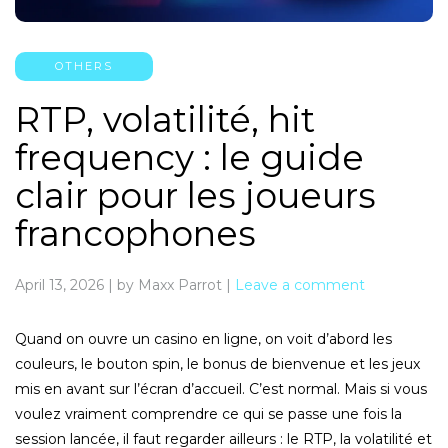
OTHERS
RTP, volatilité, hit
frequency : le guide
clair pour les joueurs
francophones
April 13, 2026
|
by Maxx Parrot
|
Leave a comment
Quand on ouvre un casino en ligne, on voit d’abord les
couleurs, le bouton spin, le bonus de bienvenue et les jeux
mis en avant sur l’écran d’accueil. C’est normal. Mais si vous
voulez vraiment comprendre ce qui se passe une fois la
session lancée, il faut regarder ailleurs : le RTP, la volatilité et