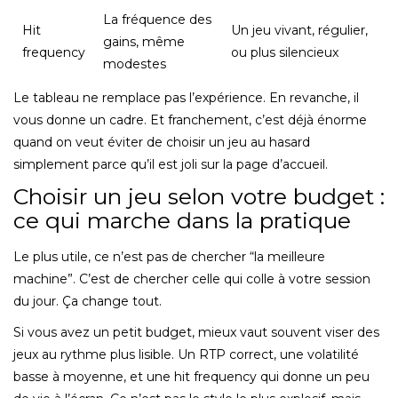
La fréquence des
Hit
Un jeu vivant, régulier,
gains, même
frequency
ou plus silencieux
modestes
Le tableau ne remplace pas l’expérience. En revanche, il
vous donne un cadre. Et franchement, c’est déjà énorme
quand on veut éviter de choisir un jeu au hasard
simplement parce qu’il est joli sur la page d’accueil.
Choisir un jeu selon votre budget :
ce qui marche dans la pratique
Le plus utile, ce n’est pas de chercher “la meilleure
machine”. C’est de chercher celle qui colle à votre session
du jour. Ça change tout.
Si vous avez un petit budget, mieux vaut souvent viser des
jeux au rythme plus lisible. Un RTP correct, une volatilité
basse à moyenne, et une hit frequency qui donne un peu