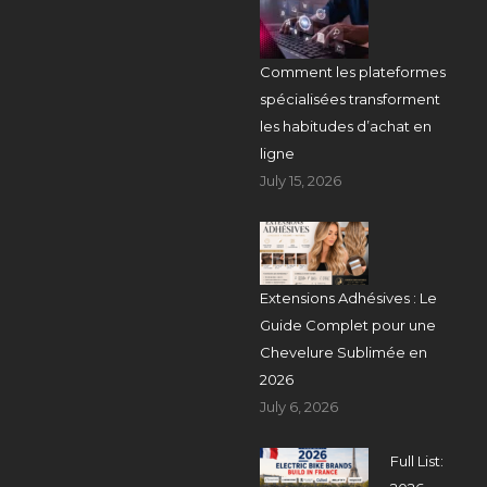
Comment les plateformes
spécialisées transforment
les habitudes d’achat en
ligne
July 15, 2026
Extensions Adhésives : Le
Guide Complet pour une
Chevelure Sublimée en
2026
July 6, 2026
Full List: