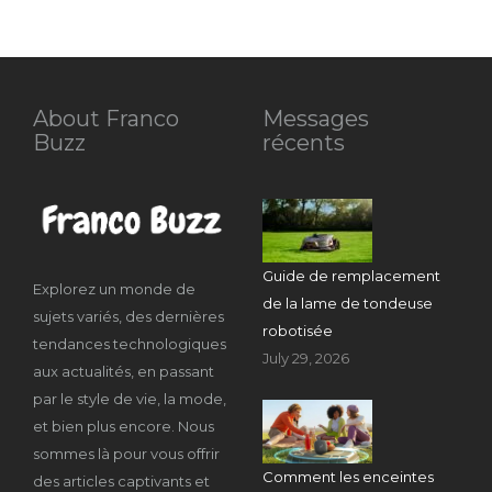
About Franco
Messages
Buzz
récents
Guide de remplacement
Explorez un monde de
de la lame de tondeuse
sujets variés, des dernières
robotisée
tendances technologiques
July 29, 2026
aux actualités, en passant
par le style de vie, la mode,
et bien plus encore. Nous
sommes là pour vous offrir
Comment les enceintes
des articles captivants et