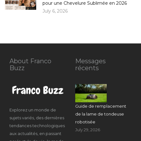
pour une Chevelure Sublimée en 2026
July 6, 2026
About Franco
Messages
Buzz
récents
Guide de remplacement
Explorez un monde de
de la lame de tondeuse
sujets variés, des dernières
robotisée
tendances technologiques
July 29, 2026
aux actualités, en passant