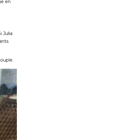
ue en
 Julia
ants
couple.