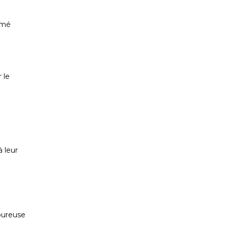
irmé
 le
 leur
oureuse