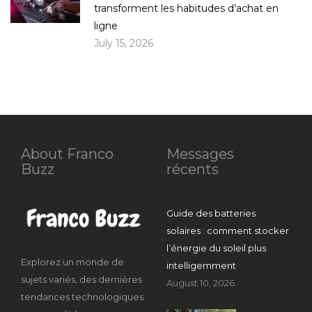
transforment les habitudes d’achat en
ligne
July 15, 2026
About Franco
Messages
Buzz
récents
Guide des batteries
solaires : comment stocker
l’énergie du soleil plus
Explorez un monde de
intelligemment
sujets variés, des dernières
August 10, 2026
tendances technologiques