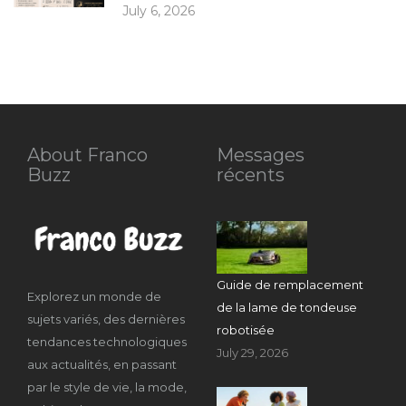
July 6, 2026
About Franco
Messages
Buzz
récents
Guide de remplacement
Explorez un monde de
de la lame de tondeuse
sujets variés, des dernières
robotisée
tendances technologiques
July 29, 2026
aux actualités, en passant
par le style de vie, la mode,