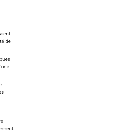
aient
rté de
iques
d’une
e
es
re
rgement