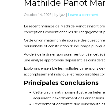
Mathilde Panot Mar
October 14, 2025
|
by Ijaz
|
Leave a comment
Le récent mariage de Mathilde Panot s’inscrit pré
conceptions conventionnelles de l’engagement p
Cette union matrimoniale soulève des questionne
personnelle et construction d’une image publiqu
Au-delà de la dimension purement privée, cet év
une analyse approfondie dépassant les considérati
Explorons ensemble les multiples dimensions de ce
accomplissement individuel et responsabilités col
Principales Conclusions
Cette union matrimoniale illustre parfaite
acquièrent inexorablement des dimensions p
L’événement démontre que vulnérabilité as