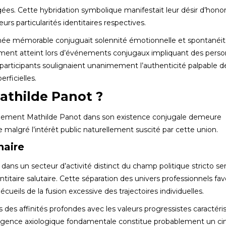
ées. Cette hybridation symbolique manifestait leur désir d’hono
urs particularités identitaires respectives.
née mémorable conjuguait solennité émotionnelle et spontanéi
rement atteint lors d’événements conjugaux impliquant des perso
 participants soulignaient unanimement l’authenticité palpable d
rficielles.
Mathilde Panot ?
llement Mathilde Panot dans son existence conjugale demeure
 malgré l’intérêt public naturellement suscité par cette union.
naire
 dans un secteur d’activité distinct du champ politique stricto sen
itaire salutaire. Cette séparation des univers professionnels fav
cueils de la fusion excessive des trajectoires individuelles.
s affinités profondes avec les valeurs progressistes caractéri
vergence axiologique fondamentale constitue probablement un c