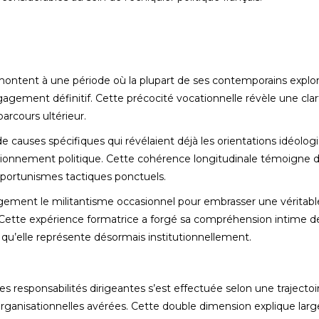
montent à une période où la plupart de ses contemporains explor
ngagement définitif. Cette précocité vocationnelle révèle une cla
arcours ultérieur.
de causes spécifiques qui révélaient déjà les orientations idéolog
itionnement politique. Cette cohérence longitudinale témoigne 
pportunismes tactiques ponctuels.
largement le militantisme occasionnel pour embrasser une véritabl
. Cette expérience formatrice a forgé sa compréhension intime d
 qu’elle représente désormais institutionnellement.
s responsabilités dirigeantes s’est effectuée selon une trajectoi
rganisationnelles avérées. Cette double dimension explique la