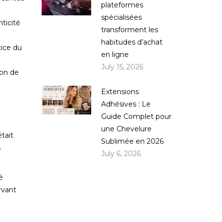
plateformes
spécialisées
ticité
transforment les
habitudes d’achat
cice du
en ligne
July 15, 2026
ion de
Extensions
Adhésives : Le
Guide Complet pour
une Chevelure
tait
Sublimée en 2026
s
July 6, 2026
é
rvant