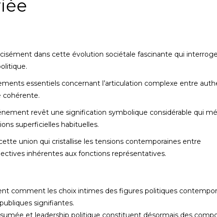
iée
cisément dans cette évolution sociétale fascinante qui interrog
olitique.
ments essentiels concernant l’articulation complexe entre authe
e cohérente.
énement revêt une signification symbolique considérable qui mé
ons superficielles habituelles.
tte union qui cristallise les tensions contemporaines entre
lectives inhérentes aux fonctions représentatives.
ment comment les choix intimes des figures politiques contempo
ubliques signifiantes.
sumée et leadership politique constituent désormais des comp