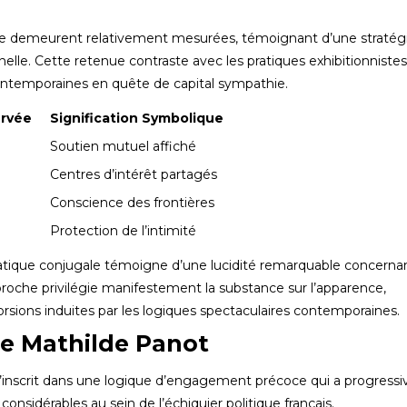
ple demeurent relativement mesurées, témoignant d’une stratég
nnelle. Cette retenue contraste avec les pratiques exhibitionnistes
contemporaines en quête de capital sympathie.
rvée
Signification Symbolique
Soutien mutuel affiché
Centres d’intérêt partagés
Conscience des frontières
Protection de l’intimité
atique conjugale témoigne d’une lucidité remarquable concernan
pproche privilégie manifestement la substance sur l’apparence,
storsions induites par les logiques spectaculaires contemporaines.
 de Mathilde Panot
 s’inscrit dans une logique d’engagement précoce qui a progres
onsidérables au sein de l’échiquier politique français.