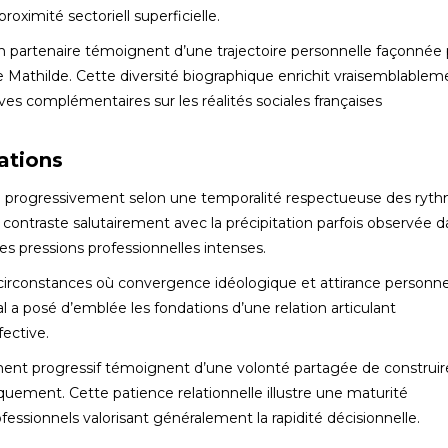
roximité sectoriell superficielle.
son partenaire témoignent d’une trajectoire personnelle façonnée
 Mathilde. Cette diversité biographique enrichit vraisemblablem
s complémentaires sur les réalités sociales françaises
ations
pée progressivement selon une temporalité respectueuse des ryt
 contraste salutairement avec la précipitation parfois observée d
s pressions professionnelles intenses.
circonstances où convergence idéologique et attirance personne
l a posé d’emblée les fondations d’une relation articulant
ective.
ment progressif témoignent d’une volonté partagée de construir
quement. Cette patience relationnelle illustre une maturité
sionnels valorisant généralement la rapidité décisionnelle.