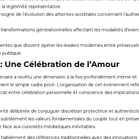
a légitimité représentative.
igne de l’évolution des attentes sociétales concernant l’authen
transformations générationnelles affectant les modalités d’exer
entes que doivent opérer les leaders modernes entre préservat
n publique.
: Une Célébration de l’Amour
enaire a revêtu une dimension à la fois profondément intime et
t le simple cadre privé. L’organisation de cet événement reflé
icat entre célébration personnelle et conscience des implication
nté délibérée de conjuguer discrétion protectrice et authenticit
t subtilement les valeurs fondamentales du couple tout en prése
 face aux curiosités médiatiques inévitables.
nt habilement des références traditionnelles avec des innovations