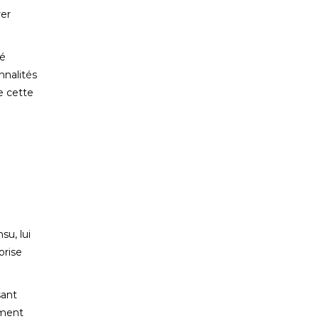
rer
té
nnalités
e cette
su, lui
orise
sant
iment