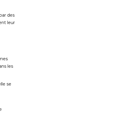
 par des
ent leur
hmes
ans les
lle se
e