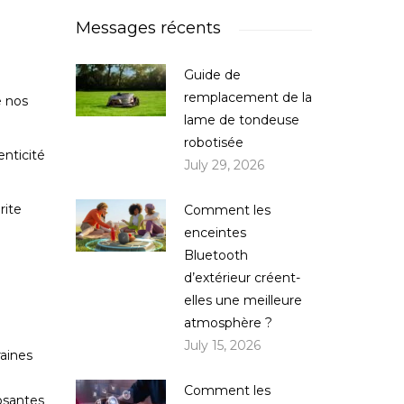
Messages récents
Guide de
remplacement de la
e nos
lame de tondeuse
robotisée
nticité
July 29, 2026
rite
Comment les
enceintes
Bluetooth
d’extérieur créent-
elles une meilleure
atmosphère ?
July 15, 2026
raines
Comment les
osantes