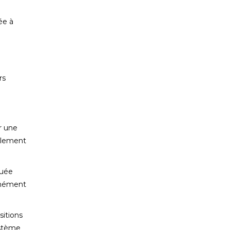
ée à
rs
r une
calement
quée
tanément
itions
ystème