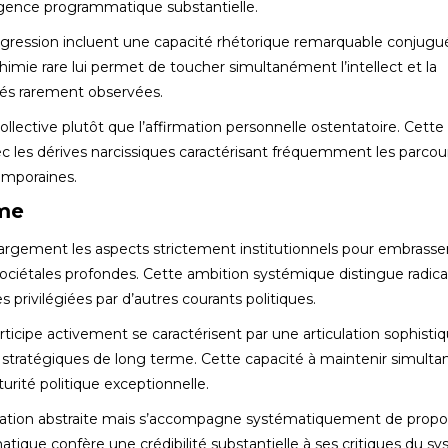
igence programmatique substantielle.
progression incluent une capacité rhétorique remarquable conjugu
himie rare lui permet de toucher simultanément l’intellect et la
ités rarement observées.
collective plutôt que l’affirmation personnelle ostentatoire. Cette
c les dérives narcissiques caractérisant fréquemment les parcou
emporaines.
sme
largement les aspects strictement institutionnels pour embrasse
sociétales profondes. Cette ambition systémique distingue radi
privilégiées par d’autres courants politiques.
rticipe activement se caractérisent par une articulation sophisti
 stratégiques de long terme. Cette capacité à maintenir simul
rité politique exceptionnelle.
iation abstraite mais s’accompagne systématiquement de propos
tique confère une crédibilité substantielle à ses critiques du s