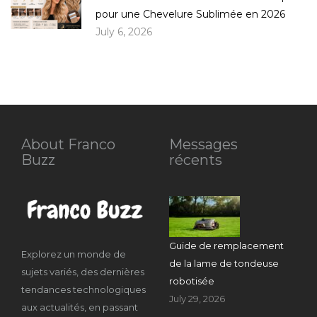
pour une Chevelure Sublimée en 2026
July 6, 2026
About Franco
Messages
Buzz
récents
Guide de remplacement
Explorez un monde de
de la lame de tondeuse
sujets variés, des dernières
robotisée
tendances technologiques
July 29, 2026
aux actualités, en passant