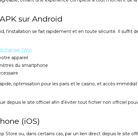
 APK sur Android
’installation se fait rapidement et en toute sécurité. Il suffit d
lécharger 1Win
votre appareil
ramètres du smartphone
écessaire
ide, optimisation pour les paris et le casino, et accès immédiat
e depuis le site officiel afin d’éviter tout fichier non officiel pou
Phone (iOS)
 Store ou, dans certains cas, par un lien direct depuis le site offi