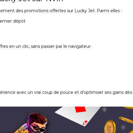
atement des promotions offertes sur Lucky Jet. Parmi elles :
remier dépôt
fres en un clic, sans passer par le navigateur.
ence avec un vrai coup de pouce et d’optimiser ses gains dès 