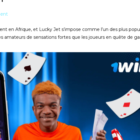
ent
nt en Afrique, et Lucky Jet s’impose comme l’un des plus popul
les amateurs de sensations fortes que les joueurs en quête de ga