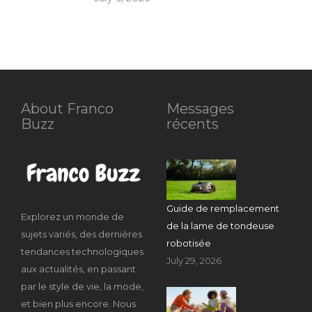
About Franco
Messages
Buzz
récents
Guide de remplacement
Explorez un monde de
de la lame de tondeuse
sujets variés, des dernières
robotisée
tendances technologiques
July 29, 2026
aux actualités, en passant
par le style de vie, la mode,
et bien plus encore. Nous