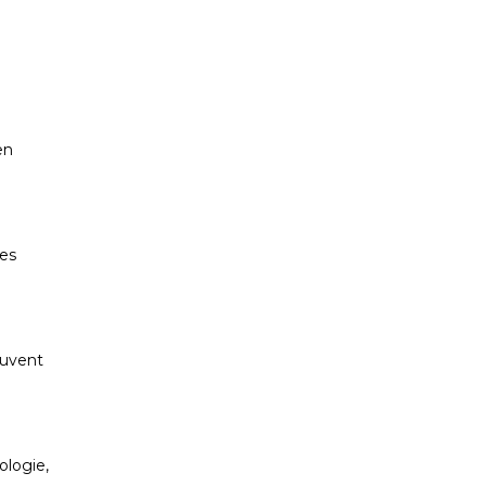
en
ges
ouvent
ologie,