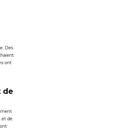
e. Des
chaient
es ont
t de
lement
 et de
sont