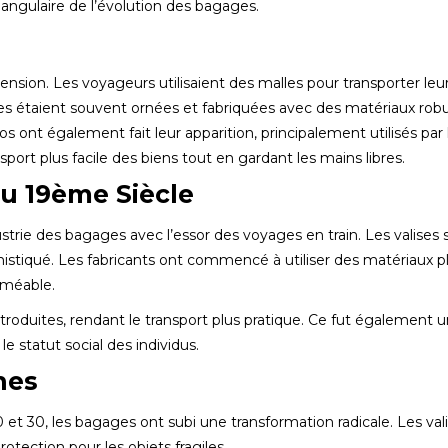
 angulaire de l’évolution des bagages.
nsion. Les voyageurs utilisaient des malles pour transporter leu
les étaient souvent ornées et fabriquées avec des matériaux rob
s ont également fait leur apparition, principalement utilisés par 
port plus facile des biens tout en gardant les mains libres.
au 19ème Siècle
trie des bagages avec l’essor des voyages en train. Les valises 
histiqué. Les fabricants ont commencé à utiliser des matériaux p
rméable.
ntroduites, rendant le transport plus pratique. Ce fut également 
 statut social des individus.
nes
 et 30, les bagages ont subi une transformation radicale. Les val
rotection pour les objets fragiles.