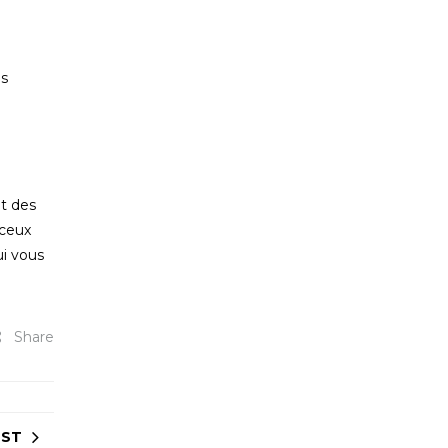
es
t des
 ceux
ui vous
Share
OST