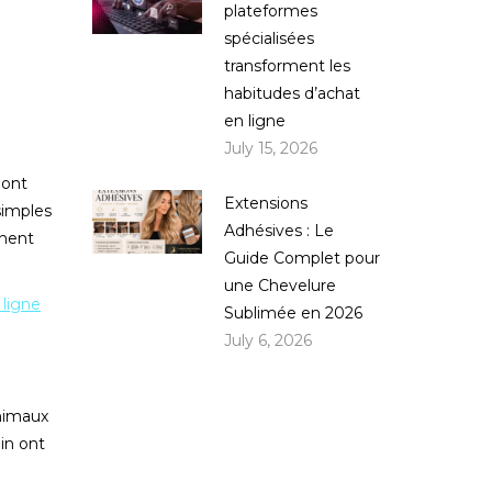
plateformes
spécialisées
transforment les
habitudes d’achat
en ligne
July 15, 2026
 ont
Extensions
simples
Adhésives : Le
chent
Guide Complet pour
une Chevelure
 ligne
Sublimée en 2026
July 6, 2026
nimaux
lin ont