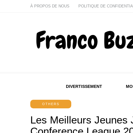
À PROPOS DE NOUS
POLITIQUE DE CONFIDENTIA
DIVERTISSEMENT
MO
OTHERS
Les Meilleurs Jeunes
Conference League 2