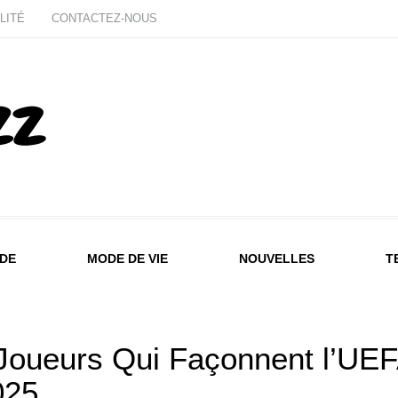
LITÉ
CONTACTEZ-NOUS
DE
MODE DE VIE
NOUVELLES
T
 Joueurs Qui Façonnent l’UE
025