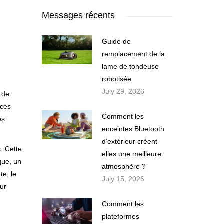
Messages récents
Guide de
remplacement de la
lame de tondeuse
robotisée
July 29, 2026
t de
 ces
Comment les
es
enceintes Bluetooth
d’extérieur créent-
. Cette
elles une meilleure
que, un
atmosphère ?
te, le
July 15, 2026
sur
Comment les
plateformes