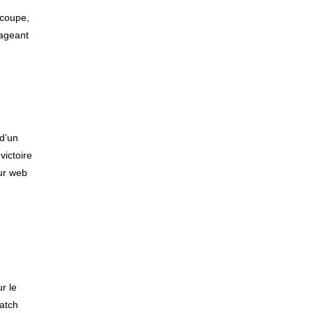
 coupe,
rageant
 d’un
victoire
sur web
r le
match