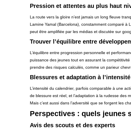
Pression et attentes au plus haut ni
La route vers la gloire n’est jamais un long fleuve tra
Lamine Yamal (Barcelona), constamment comparé à Lio
peut être amplifiée par les médias et discutée sur goo
Trouver l’équilibre entre développe
L’équilibre entre progression personnelle et performan
puissance des jeunes tout en assurant la compétitivité d
prendre des risques calculés, comme un parieur chev
Blessures et adaptation à l’intensit
L’intensité du calendrier, parfois comparable à une a
de blessure est réel, et l’adaptation à la rudesse des
Mais c’est aussi dans l’adversité que se forgent les c
Perspectives : quels jeunes 
Avis des scouts et des experts