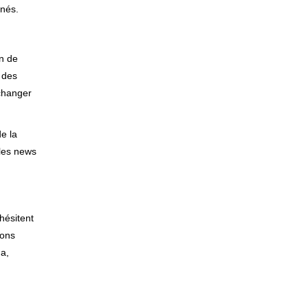
nnés.
on de
 des
 changer
e la
 les news
hésitent
ions
a,