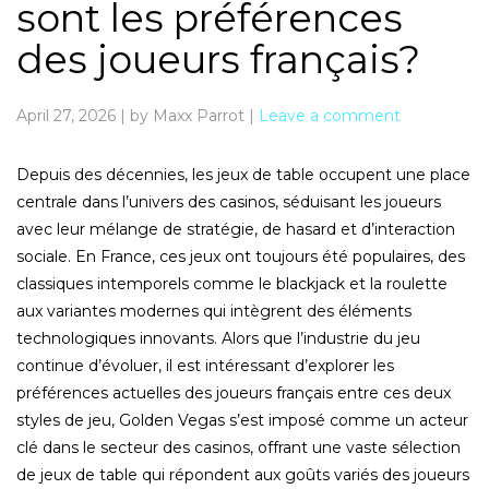
sont les préférences
des joueurs français?
April 27, 2026
|
by Maxx Parrot
|
Leave a comment
Depuis des décennies, les jeux de table occupent une place
centrale dans l’univers des casinos, séduisant les joueurs
avec leur mélange de stratégie, de hasard et d’interaction
sociale. En France, ces jeux ont toujours été populaires, des
classiques intemporels comme le blackjack et la roulette
aux variantes modernes qui intègrent des éléments
technologiques innovants. Alors que l’industrie du jeu
continue d’évoluer, il est intéressant d’explorer les
préférences actuelles des joueurs français entre ces deux
styles de jeu, Golden Vegas s’est imposé comme un acteur
clé dans le secteur des casinos, offrant une vaste sélection
de jeux de table qui répondent aux goûts variés des joueurs