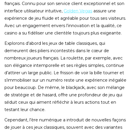
français. Connu pour son service client exceptionnel et son
interface utilisateur intuitive,
Golden Vegas
assure une
expérience de jeu fluide et agréable pour tous ses visiteurs.
Avec un engagement envers l’innovation et la qualité, ce
casino a su fidéliser une clientèle toujours plus exigeante.
Explorons d’abord les jeux de table classiques, qui
demeurent des piliers incontestés dans le cœur de
nombreux joueurs français. La roulette, par exemple, avec
son élégance intemporelle et ses règles simples, continue
d’attirer un large public. Le frisson de voir la bille tourner et
s’immobiliser sur un numéro reste une expérience inégalée
pour beaucoup. De même, le blackjack, avec son mélange
de stratégie et de hasard, offre une profondeur de jeu qui
séduit ceux qui aiment réfléchir à leurs actions tout en
testant leur chance.
Cependant, l’ère numérique a introduit de nouvelles façons
de jouer à ces jeux classiques, souvent avec des variantes