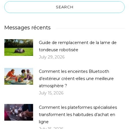
Messages récents
Guide de remplacement de la lame de
tondeuse robotisée
July 29, 2026
Comment les enceintes Bluetooth
d’extérieur créent-elles une meilleure
atmosphère ?
July 15, 2026
Comment les plateformes spécialisées
transforment les habitudes d’achat en
ligne
July 15, 2026