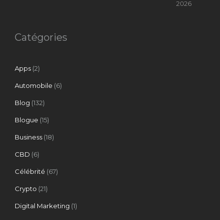
2026
Catégories
Apps
(2)
Automobile
(6)
Blog
(132)
Blogue
(15)
Business
(18)
CBD
(6)
Célébrité
(67)
Crypto
(21)
Digital Marketing
(1)