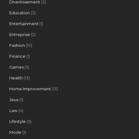
Divertissement
(3)
Education
(3)
Entertainment
(1)
Entreprise
(2)
Fashion
(10)
Finance
(1)
Games
(5)
Health
(13)
Home Improvement
(13)
Jeux
(1)
Law
(4)
Lifestyle
(5)
Mode
(1)