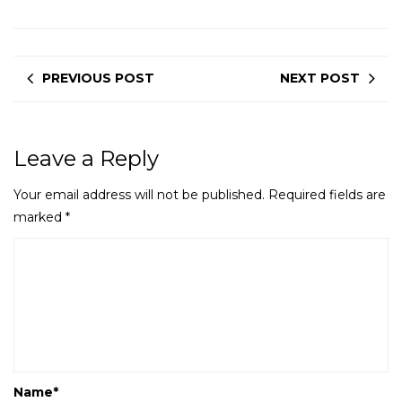
PREVIOUS POST
NEXT POST
Leave a Reply
Your email address will not be published.
Required fields are
marked
*
Name
*