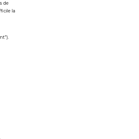
s de
icile la
nt”).