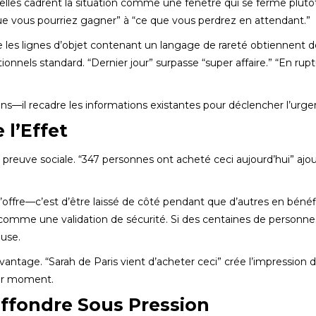
lles cadrent la situation comme une fenêtre qui se ferme plutô
que vous pourriez gagner” à “ce que vous perdrez en attendant.”
les lignes d’objet contenant un langage de rareté obtiennent d
nnels standard. “Dernier jour” surpasse “super affaire.” “En rup
ns—il recadre les informations existantes pour déclencher l’urge
 l’Effet
a preuve sociale. “347 personnes ont acheté ceci aujourd’hui” ajo
’offre—c’est d’être laissé de côté pendant que d’autres en bénéf
e comme une validation de sécurité. Si des centaines de personne
euse.
vantage. “Sarah de Paris vient d’acheter ceci” crée l’impression 
par moment.
Effondre Sous Pression