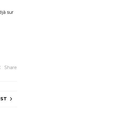
éjà sur
Share
OST