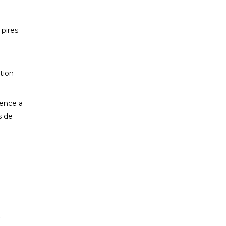
pires
tion
gence a
s de
.