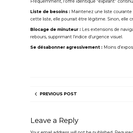
Fréquemment, l’offre identique “expirant” continue 
Liste de besoins :
Maintenez une liste courante 
cette liste, elle pourrait être légitime. Sinon, elle cr
Blocage de minuteur :
Les extensions de navig
rebours, supprimant l’indice d’urgence visuel.
Se désabonner agressivement :
Moins d’exposi
PREVIOUS POST
Leave a Reply
Your email address will not be published.
Required