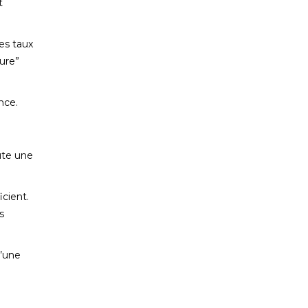
t
es taux
ture”
nce.
ute une
icient.
s
d’une