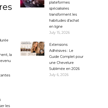
plateformes
res
spécialisées
transforment les
habitudes d’achat
en ligne
July 15, 2026
durée
Extensions
Adhésives : Le
ent, la
Guide Complet pour
 devenu
une Chevelure
Sublimée en 2026
July 6, 2026
cantes
i
ser les