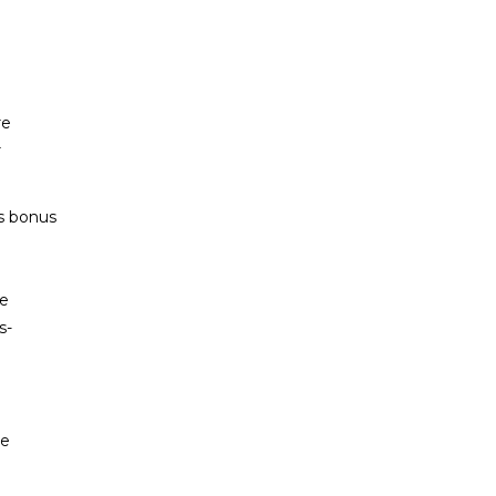
re
r
es bonus
me
s-
le