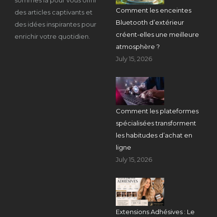
sommes là pour vous offrir
Comment les enceintes
des articles captivants et
Bluetooth d’extérieur
des idées inspirantes pour
créent-elles une meilleure
enrichir votre quotidien.
atmosphère ?
July 15, 2026
Comment les plateformes
spécialisées transforment
les habitudes d’achat en
ligne
July 15, 2026
Extensions Adhésives : Le