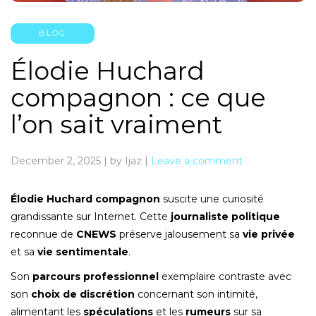
BLOG
Élodie Huchard
compagnon : ce que
l’on sait vraiment
December 2, 2025
|
by Ijaz
|
Leave a comment
Élodie Huchard compagnon
suscite une curiosité
grandissante sur Internet. Cette
journaliste politique
reconnue de
CNEWS
préserve jalousement sa
vie privée
et sa
vie sentimentale
.
Son
parcours professionnel
exemplaire contraste avec
son
choix de discrétion
concernant son intimité,
alimentant les
spéculations
et les
rumeurs
sur sa