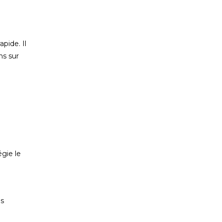
pide. Il
ns sur
égie le
ns