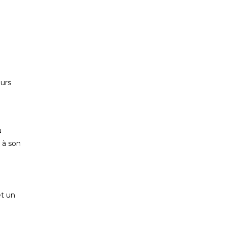
eurs
u
e à son
et un