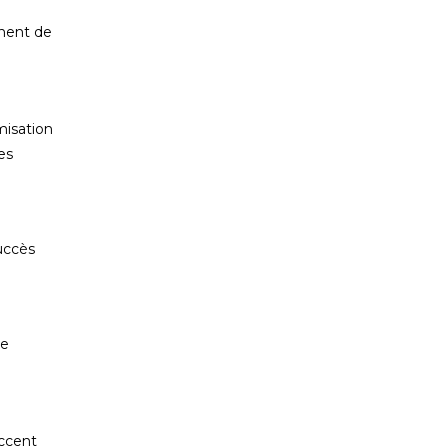
gnent de
misation
es
uccès
ue
accent