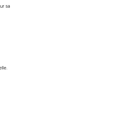
sur sa
lle.