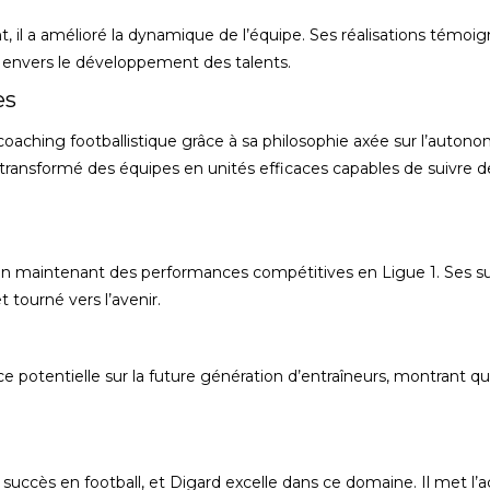
t, il a amélioré la dynamique de l’équipe. Ses réalisations témoi
envers le développement des talents.
es
aching footballistique grâce à sa philosophie axée sur l’autono
a transformé des équipes en unités efficaces capables de suivre d
ut en maintenant des performances compétitives en Ligue 1. Ses s
 tourné vers l’avenir.
e potentielle sur la future génération d’entraîneurs, montrant q
succès en football, et Digard excelle dans ce domaine. Il met l’