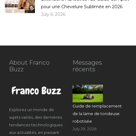
pour une Chevelure Sublimée en 2026
July 6, 2026
About Franco
Messages
Buzz
récents
Guide de remplacement
Explorez un monde de
de la lame de tondeuse
sujets variés, des dernières
robotisée
tendances technologiques
July 29, 2026
aux actualités, en passant