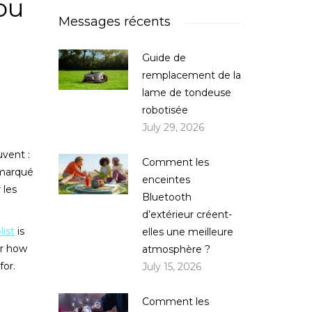
 ou
Messages récents
Guide de
remplacement de la
lame de tondeuse
robotisée
July 29, 2026
vent :
Comment les
 marqué
enceintes
 les
Bluetooth
d’extérieur créent-
list
is
elles une meilleure
er how
atmosphère ?
for.
July 15, 2026
Comment les