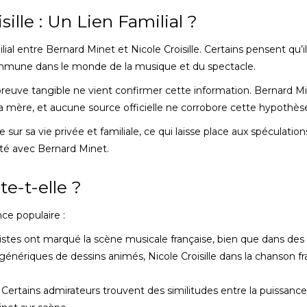
ille : Un Lien Familial ?
al entre Bernard Minet et Nicole Croisille. Certains pensent qu’il
commune dans le monde de la musique et du spectacle.
 preuve tangible ne vient confirmer cette information. Bernard Mi
 mère, et aucune source officielle ne corrobore cette hypothès
e sur sa vie privée et familiale, ce qui laisse place aux spéculation
enté avec Bernard Minet.
e-t-elle ?
nce populaire :
tistes ont marqué la scène musicale française, bien que dans des
 génériques de dessins animés, Nicole Croisille dans la chanson f
 Certains admirateurs trouvent des similitudes entre la puissanc