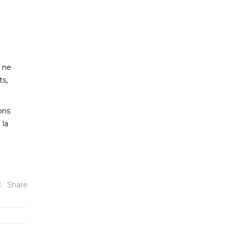
i ne
ts,
ons
 la
Share