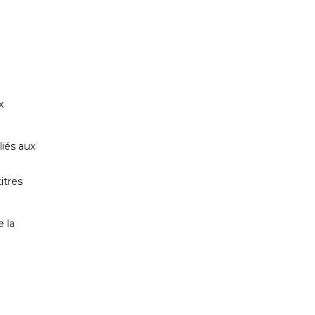
x
iés aux
itres
 la