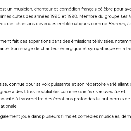
est un musicien, chanteur et comédien français célèbre pour avo
animés cultes des années 1980 et 1990. Membre du groupe
Les 
s avec des chansons devenues emblématiques comme
Bioman
,
L
ement fait des apparitions dans des émissions télévisées, nota
arité. Son image de chanteur énergique et sympathique en a fai
aise, connue pour sa voix puissante et son répertoire varié allant 
re grâce à des titres inoubliables comme
Une femme avec toi
et
capacité à transmettre des émotions profondes lui ont permis de
ationale.
 a également joué dans plusieurs films et comédies musicales, dé