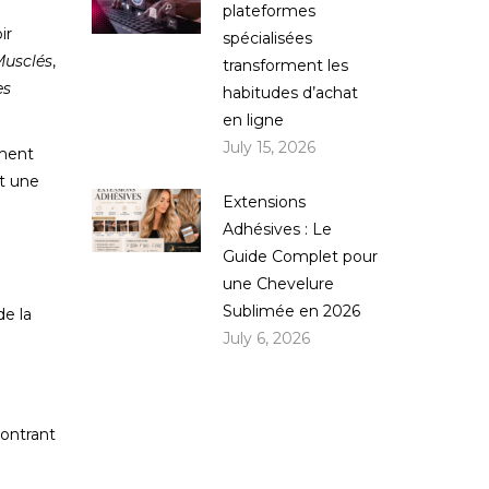
plateformes
ir
spécialisées
Musclés
,
transforment les
es
habitudes d’achat
en ligne
July 15, 2026
mment
t une
Extensions
Adhésives : Le
Guide Complet pour
une Chevelure
Sublimée en 2026
de la
July 6, 2026
montrant