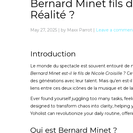
Bernard Minet fils d
Réalité ?
May 27, 2025
|
by Maxx Parrot
|
Leave a commen
Introduction
Le monde du spectacle est souvent entouré de my
Bernard Minet est-il le fils de Nicole Croisille ?
Cet
des générations avec leur talent. Mais qu’en est-i
liens entre ces deux icônes de la musique et de la 
Ever found yourself juggling too many tasks, feel
designed to transform chaos into clarity, helping 
Yoholist can revolutionize your daily routine, off
Qui est Bernard Minet ?