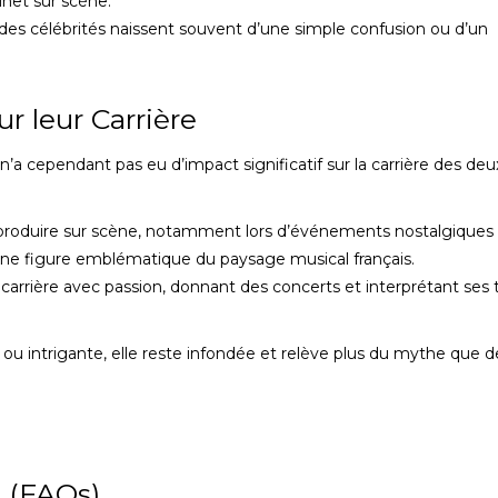
inet sur scène.
des célébrités naissent souvent d’une simple confusion ou d’un
.
r leur Carrière
n’a cependant pas eu d’impact significatif sur la carrière des deu
produire sur scène, notamment lors d’événements nostalgiques l
une figure emblématique du paysage musical français.
a carrière avec passion, donnant des concerts et interprétant ses t
 intrigante, elle reste infondée et relève plus du mythe que de
 (FAQs)