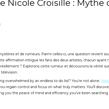
e Nicole Croisille : Mythe
t
stères et de rumeurs. Parmi celles-ci, une question revient sou
te affirmation intrigue les fans des deux artistes, chacun ayant
l réellement ? Explorons cette rumeur et découvrons la vérité sur
télévision.
ing overwhelmed by an endless to-do list? You’re not alone.
Yoho
you regain control and focus on what truly matters. You’ll discov
ering you the peace of mind and efficiency you’ve been searching 