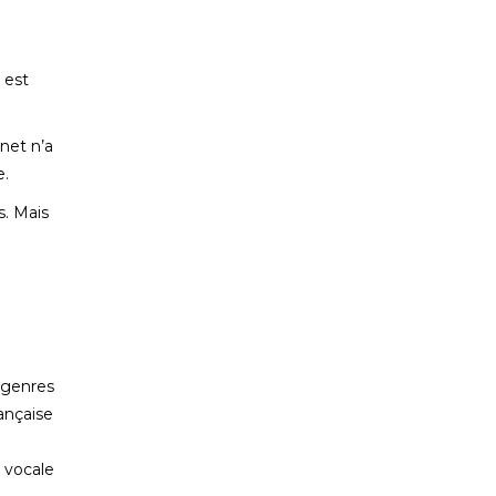
 est
net n’a
e.
s. Mais
 genres
rançaise
e vocale