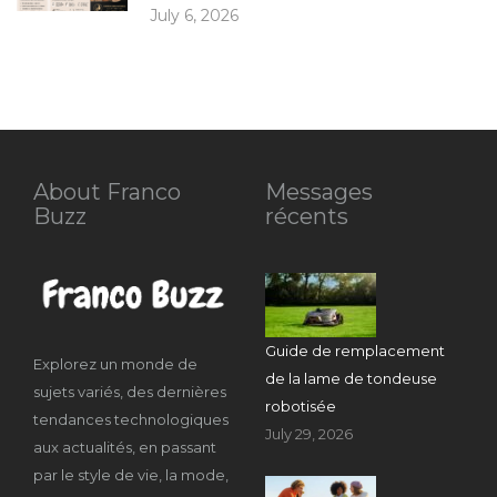
July 6, 2026
About Franco
Messages
Buzz
récents
Guide de remplacement
Explorez un monde de
de la lame de tondeuse
sujets variés, des dernières
robotisée
tendances technologiques
July 29, 2026
aux actualités, en passant
par le style de vie, la mode,