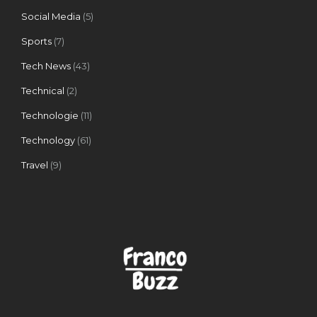
Social Media
(5)
Sports
(7)
Tech News
(43)
Technical
(2)
Technologie
(11)
Technology
(61)
Travel
(9)