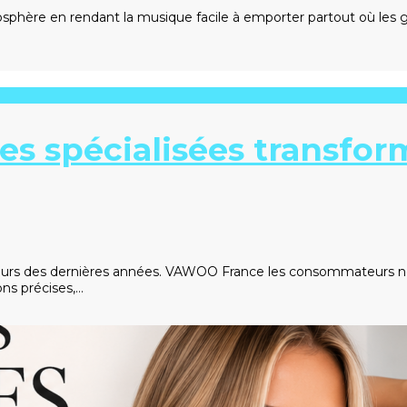
phère en rendant la musique facile à emporter partout où les gen
s spécialisées transfor
urs des dernières années. VAWOO France les consommateurs ne re
ons précises,…