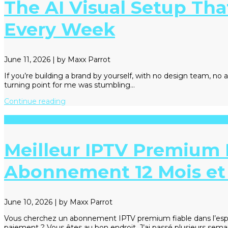
The AI Visual Setup Tha
Every Week
June 11, 2026
|
by Maxx Parrot
If you’re building a brand by yourself, with no design team, no
turning point for me was stumbling…
Continue reading
News
Meilleur IPTV Premium 
Abonnement 12 Mois et 
June 10, 2026
|
by Maxx Parrot
Vous cherchez un abonnement IPTV premium fiable dans l’espace
paiement ? Vous êtes au bon endroit. J’ai passé plusieurs sem